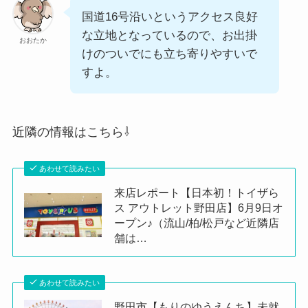
国道16号沿いというアクセス良好
な立地となっているので、お出掛
おおたか
けのついでにも立ち寄りやすいで
すよ。
近隣の情報はこちら⇩
あわせて読みたい
来店レポート【日本初！トイザら
ス アウトレット野田店】6月9日オ
ープン♪（流山/柏/松戸など近隣店
舗は…
あわせて読みたい
野田市【もりのゆうえんち】未就