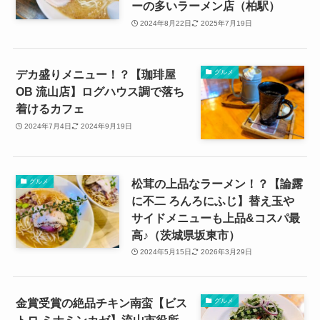
ーの多いラーメン店（柏駅）
2024年8月22日
2025年7月19日
デカ盛りメニュー！？【珈琲屋
グルメ
OB 流山店】ログハウス調で落ち
着けるカフェ
2024年7月4日
2024年9月19日
松茸の上品なラーメン！？【論露
グルメ
に不二 ろんろにふじ】替え玉や
サイドメニューも上品&コスパ最
高♪（茨城県坂東市）
2024年5月15日
2026年3月29日
金賞受賞の絶品チキン南蛮【ビス
グルメ