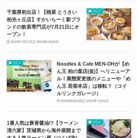
千葉県初出店！【桃菜 とうさい
グルメ
柏光ヶ丘店】すかいらーく新ブラ
ンドの飲茶専門店が7月21日にオ
ープン！
2023年7月17日
2024年1月26日
Noodles & Cafe MEN-OHが【め
グルメ
ん王 柏の葉店(仮)】へリニューア
ル！業態変更後のメニューや「め
ん王 若柴本店」は移転？（コイ
ルリンクガレージ）
2023年6月23日
2023年7月31日
1番人気は豚骨醤油!?【ラーメン
グルメ
清六家】茨城県から海外展開まで
する人気ラーメン屋（つくば市/