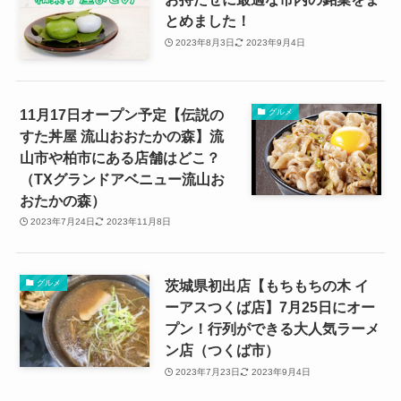
とめました！
2023年8月3日
2023年9月4日
11月17日オープン予定【伝説の
グルメ
すた丼屋 流山おおたかの森】流
山市や柏市にある店舗はどこ？
（TXグランドアベニュー流山お
おたかの森）
2023年7月24日
2023年11月8日
茨城県初出店【もちもちの木 イ
グルメ
ーアスつくば店】7月25日にオー
プン！行列ができる大人気ラーメ
ン店（つくば市）
2023年7月23日
2023年9月4日