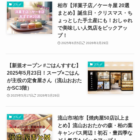
柏市【洋菓子店／ケーキ屋 20選
グルメ
まとめ】誕生日・クリスマス・ち
ょっとした手土産にも！おしゃれ
で美味しい人気店をピックアッ
プ！
2025年6月5日
2026年3月29日
【新規オープン #ごはんすすむ】
グルメ
2025年5月23日！スープ×ごはん
が主役の定食屋さん（流山おおた
かSC3階）
2025年5月17日
2026年3月29日
流山市/柏市【焼肉屋50店以上ま
グルメ
とめ】流山おおたかの森・柏の葉
キャンパス周辺！初石・豊四季な