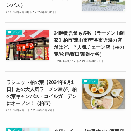
ンパス）
2024年9月28日
2024年10月1日
24時間営業も多数【ラーメン山岡
グルメ
家】柏市/流山市/守谷市近隣の店
舗はどこ？人気チェーン店（柏の
葉/松戸/野田/新鎌ケ谷）
2024年9月17日
2026年3月29日
ラシェット柏の葉【2024年6月1
グルメ
日】あの大人気ラーメン屋が、柏
の葉キャンパス・コイルガーデン
にオープン！（柏市）
2024年9月5日
2026年3月29日
グルメ