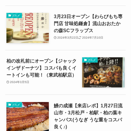
3月23日オープン【わらびもち専
グルメ
門店 甘味処鎌倉】流山おおたか
の森SCフラップス
2024年3月22日
2024年7月10日
柏の改札前にオープン【ジャック
グルメ
インザドーナツ】コスパも良くイ
ートインも可能！（東武柏駅店）
2024年3月5日
鰻の成瀬【来店レポ】1月27日流
グルメ
山市・3月松戸・柏駅・柏の葉キ
ャンパス(うなぎ うな重をコスパ
良く♪)