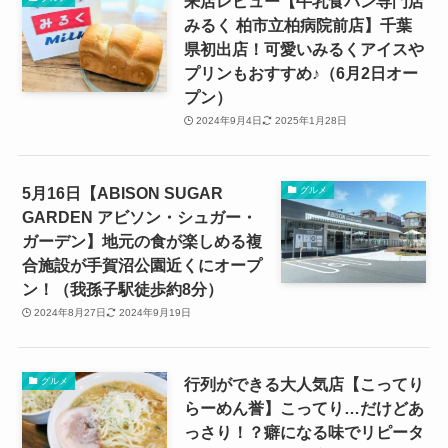
来店レビュー【牛乳食パン専門店
みるく 柏市立柏病院前店】千葉
県初出店！可愛いみるくアイスや
プリンもおすすめ♪（6月2日オー
プン）
2024年9月4日
2025年1月28日
5月16日【ABISON SUGAR
グルメ
GARDEN アビソン・シュガー・
ガーデン】地元の食が楽しめる複
合施設が手賀沼公園近くにオープ
ン！（我孫子駅徒歩約8分）
2024年8月27日
2024年9月19日
行列ができる大人気店【こってり
グルメ
らーめん誉】こってり…だけどあ
っさり！？癖になる味でリピータ