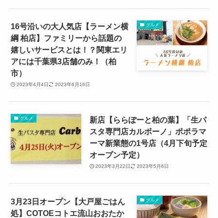
16号沿いの大人気店【ラーメン横
グルメ
綱 柏店】ファミリーから話題の
嬉しいサービスとは！？関東エリ
アには千葉県3店舗のみ！（柏
市）
2023年4月4日
2023年6月16日
新店【ららぽーと柏の葉】「生パ
グルメ
スタ専門店カルボーノ」ポポラマ
ーマ新業態の1号店（4月下旬予定
オープン予定）
2023年3月22日
2023年5月6日
3月23日オープン【大戸屋ごはん
グルメ
処】COTOEコトエ流山おおたか