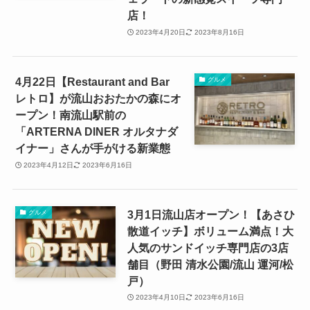
店！
2023年4月20日
2023年8月16日
4月22日【Restaurant and Bar
グルメ
レトロ】が流山おおたかの森にオ
ープン！南流山駅前の
「ARTERNA DINER オルタナダ
イナー」さんが手がける新業態
2023年4月12日
2023年6月16日
3月1日流山店オープン！【あさひ
グルメ
散道イッチ】ボリューム満点！大
人気のサンドイッチ専門店の3店
舗目（野田 清水公園/流山 運河/松
戸）
2023年4月10日
2023年6月16日