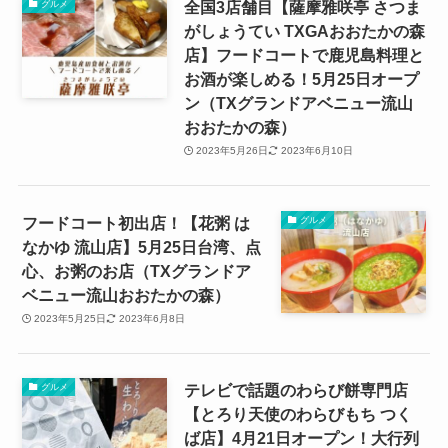
全国3店舗目【薩摩雅咲亭 さつま
グルメ
がしょうてい TXGAおおたかの森
店】フードコートで鹿児島料理と
お酒が楽しめる！5月25日オープ
ン（TXグランドアベニュー流山
おおたかの森）
2023年5月26日
2023年6月10日
フードコート初出店！【花粥 は
グルメ
なかゆ 流山店】5月25日台湾、点
心、お粥のお店（TXグランドア
ベニュー流山おおたかの森）
2023年5月25日
2023年6月8日
テレビで話題のわらび餅専門店
グルメ
【とろり天使のわらびもち つく
ば店】4月21日オープン！大行列