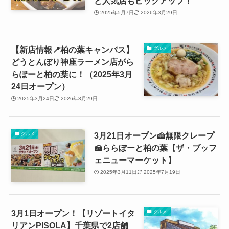
ど人気店もピックアップ！
2025年5月7日
2026年3月29日
【新店情報📍柏の葉キャンパス】
グルメ
どうとんぼり神座ラーメン店がら
らぽーと柏の葉に！（2025年3月
24日オープン）
2025年3月24日
2026年3月29日
3月21日オープン🍰無限クレープ
グルメ
🍰ららぽーと柏の葉【ザ・ブッフ
ェニューマーケット】
2025年3月11日
2025年7月19日
3月1日オープン！【リゾートイタ
グルメ
リアンPISOLA】千葉県で2店舗