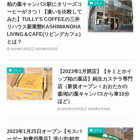
柏の葉キャンパス駅にタリーズコ
グルメ
ーヒーが３つ！【違いを比較して
みた】TULLY’S COFFEEの三井
リハウス新業態KASHIWANOHA
LIVING＆CAFE(リビングカフェ)
とは？
2023年2月3日
2023年3月15日
【2023年1月閉店】【キミとホイ
グルメ
ップ柏の葉店】純生カステラ専門
店（新規オープン！おおたかの
森/柏の葉キャンパスから車10分
ほど）
2023年1月25日
2023年2月24日
2023年1月25日オープン【モスバ
グルメ
ーガー 柏豊四季店】流山市/柏市