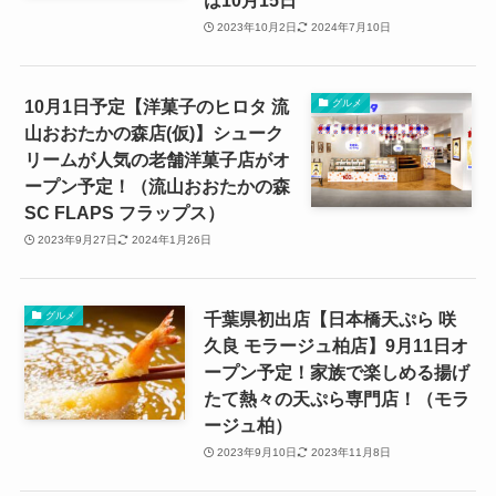
は10月15日
2023年10月2日
2024年7月10日
10月1日予定【洋菓子のヒロタ 流
グルメ
山おおたかの森店(仮)】シューク
リームが人気の老舗洋菓子店がオ
ープン予定！（流山おおたかの森
SC FLAPS フラップス）
2023年9月27日
2024年1月26日
千葉県初出店【日本橋天ぷら 咲
グルメ
久良 モラージュ柏店】9月11日オ
ープン予定！家族で楽しめる揚げ
たて熱々の天ぷら専門店！（モラ
ージュ柏）
2023年9月10日
2023年11月8日