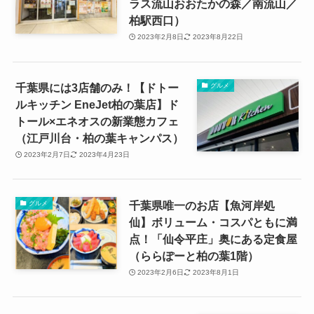
ラス流山おおたかの森／南流山／
柏駅西口）
2023年2月8日
2023年8月22日
千葉県には3店舗のみ！【ドトー
グルメ
ルキッチン EneJet柏の葉店】ド
トール×エネオスの新業態カフェ
（江戸川台・柏の葉キャンパス）
2023年2月7日
2023年4月23日
千葉県唯一のお店【魚河岸処
グルメ
仙】ボリューム・コスパともに満
点！「仙令平庄」奥にある定食屋
（ららぽーと柏の葉1階）
2023年2月6日
2023年8月1日