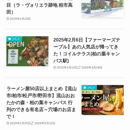
目（ラ・ヴォリエラ跡地 柏市高
田）
2025年2月23日
2025年2月6日【ファーマーズテ
グルメ
ーブル】あの人気店が帰ってき
た！コイルテラス(柏の葉キャン
パス駅)
2025年2月13日
2026年3月29日
ラーメン屋50店以上まとめ【流山
グルメ
市/柏市/松戸市/野田市】流山おお
たかの森・柏の葉キャンパス 行
列のできる有名店～穴場のお店ま
で！
2025年1月25日
2026年5月10日