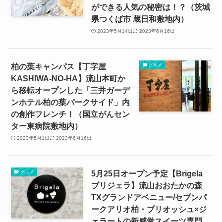
ができる人気の秘密は！？（茨城
県つくば市 蔵日和敷地内）
2023年5月14日
2023年6月16日
柏の葉キャンパス【丁字屋
グルメ
KASHIWA-NO-HA】流山本町か
ら移転オープンした「三井ガーデ
ンホテル柏の葉パークサイド」内
の創作フレンチ！（国立がんセン
ター東病院敷地内）
2023年5月1日
2023年6月16日
5月25日オープン予定【Brigela
グルメ
ブリジェラ】流山おおたかの森
TXグランドアベニュー/セブンパ
ークアリオ柏・ブリオッシュ×ジ
ェラートの新感覚スイーツ専門