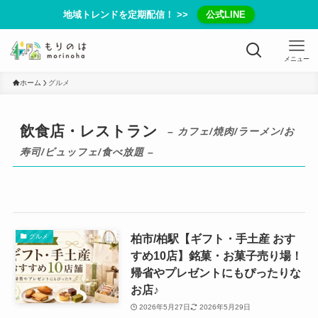
地域トレンドを定期配信！ >>
公式LINE
メニュー
ホーム
グルメ
飲食店・レストラン
– カフェ/焼肉/ラーメン/お
寿司/ビュッフェ/食べ放題 –
柏市/柏駅【ギフト・手土産 おす
グルメ
すめ10店】銘菓・お菓子売り場！
帰省やプレゼントにもぴったりな
お店♪
2026年5月27日
2026年5月29日