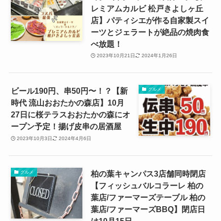
レミアムカルビ 松戸きよしヶ丘
店】パティシエが作る自家製スイ
ーツとジェラートが絶品の焼肉食
べ放題！
2023年10月21日
2024年1月26日
ビール190円、串50円〜！？【新
グルメ
時代 流山おおたかの森店】10月
27日に桜テラスおおたかの森にオ
ープン予定！揚げ皮串の居酒屋
2023年10月3日
2024年4月6日
柏の葉キャンパス3店舗同時閉店
グルメ
【フィッシュバルコラーレ 柏の
葉店/ファーマーズテーブル 柏の
葉店/ファーマーズBBQ】閉店日