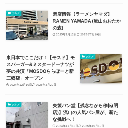
閉店情報【ラーメンヤマダ】
グルメ
RAMEN YAMADA (流山おおたか
の森)
2025年1月12日
2025年7月19日
東日本でここだけ！【モスド】モ
グルメ
スバーガー&ミスタードーナツが
夢の共演「MOSDOららぽーと新
三郷店」オープン
2024年12月10日
2026年3月29日
央製パン堂【残念ながら移転(閉
グルメ
店)】流山の人気パン屋が、新た
な挑戦へ！
2024年11月18日
2025年10月10日