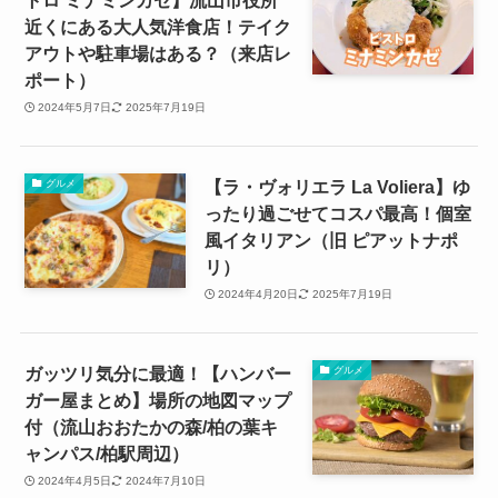
トロ ミナミンカゼ】流山市役所
近くにある大人気洋食店！テイク
アウトや駐車場はある？（来店レ
ポート）
2024年5月7日
2025年7月19日
【ラ・ヴォリエラ La Voliera】ゆ
グルメ
ったり過ごせてコスパ最高！個室
風イタリアン（旧 ピアットナポ
リ）
2024年4月20日
2025年7月19日
ガッツリ気分に最適！【ハンバー
グルメ
ガー屋まとめ】場所の地図マップ
付（流山おおたかの森/柏の葉キ
ャンパス/柏駅周辺）
2024年4月5日
2024年7月10日