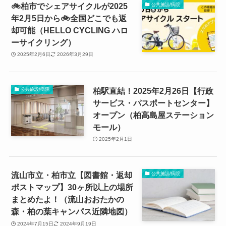
🚲柏市でシェアサイクルが2025
公共施設/病院
年2月5日から🚲全国どこでも返
却可能（HELLO CYCLING ハロ
ーサイクリング）
2025年2月6日
2026年3月29日
柏駅直結！2025年2月26日【行政
公共施設/病院
サービス・パスポートセンター】
オープン（柏高島屋ステーション
モール）
2025年2月1日
流山市立・柏市立【図書館・返却
公共施設/病院
ポストマップ】30ヶ所以上の場所
まとめたよ！（流山おおたかの
森・柏の葉キャンパス近隣地図）
2024年7月15日
2024年9月19日