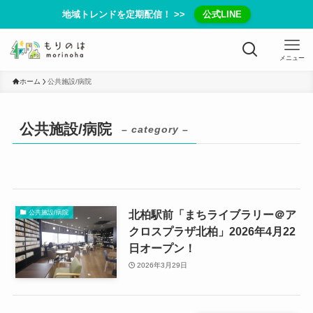
地域トレンドを定期配信！ >>
公式LINE
メニュー
ホーム
公共施設/病院
公共施設/病院
– category –
北柏駅前「まちライブラリー＠ア
公共施設/病院
クロスプラザ北柏」2026年4月22
日オープン！
2026年3月29日