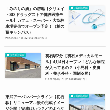
「みのりの湯」の跡地【クリエイ
公共施設/病院
トSD ドラッグストア併設医療モ
ール】カフェ・スーパー・大型駐
車場完備でオープン予定！（柏の
葉キャンパス）
2022年5月18日
2022年6月22日
初石駅2分【初石メディカルモー
公共施設/病院
ル】4月4日オープン！どんな病院
が入ってるの？（小児科・皮膚
科・整形外科・調剤薬局）
2022年4月10日
2023年8月13日
東武アーバンパークライン【初石
公共施設/病院
駅】リニューアル後の完成イメー
ジ公開！完成はいつ？どのような