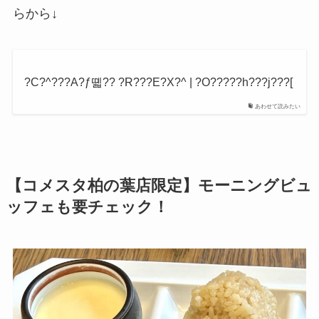
らから↓
?C?^???A?ƒ뗿?? ?R???E?X?^ | ?O?????h???j???[
あわせて読みたい
【コメスタ柏の葉店限定】モーニングビュ
ッフェも要チェック！