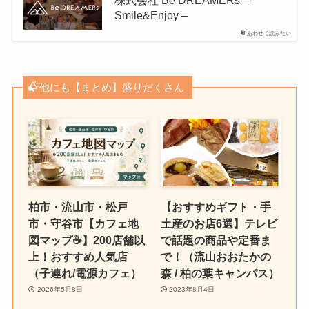
株式会社 Be DREAMERs –
Smile&Enjoy –
あわせて読みたい
他にも【まとめ】盛りだくさん
柏市・流山市・松戸
【おすすめギフト・手
市・守谷市【カフェ地
土産のお店6選】テレビ
図マップ☕️】200店舗以
で話題の商品や定番ま
上！おすすめ人気店
で！（流山おおたかの
（子連れ/電源カフェ）
森 / 柏の葉キャンパス）
2026年5月8日
2023年8月4日