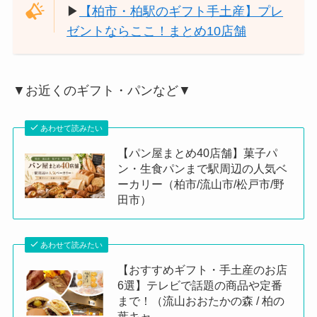
▶︎
【柏市・柏駅のギフト手土産】プレ
ゼントならここ！まとめ10店舗
▼お近くのギフト・パンなど▼
あわせて読みたい
【パン屋まとめ40店舗】菓子パ
ン・生食パンまで駅周辺の人気ベ
ーカリー（柏市/流山市/松戸市/野
田市）
あわせて読みたい
【おすすめギフト・手土産のお店
6選】テレビで話題の商品や定番
まで！（流山おおたかの森 / 柏の
葉キャ…