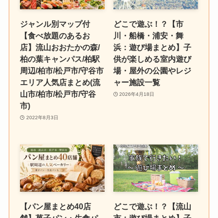
ジャンル別マップ付
どこで遊ぶ！？【市
【食べ放題のあるお
川・船橋・浦安・舞
店】流山おおたかの森/
浜：遊び場まとめ】子
柏の葉キャンパス/柏駅
供が楽しめる室内遊び
周辺/柏市/松戸市/守谷市
場・屋外の公園やレジ
エリア人気店まとめ(流
ャー施設一覧
山市/柏市/松戸市/守谷
2026年4月18日
市)
2022年8月3日
【パン屋まとめ40店
どこで遊ぶ！？【流山