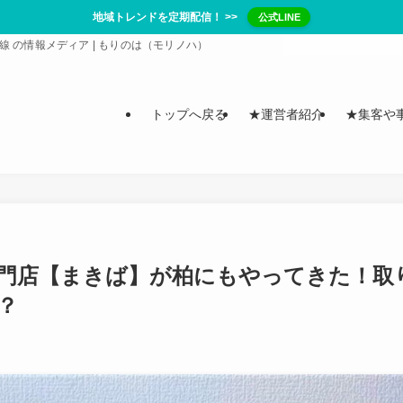
地域トレンドを定期配信！ >>
公式LINE
/ 常磐線 の情報メディア | もりのは（モリノハ）
トップへ戻る
★運営者紹介
★集客や
門店【まきば】が柏にもやってきた！取
？