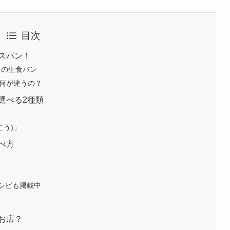
目次
スパン！
りの生食パン
て何が違うの？
選べる2種類
こう)」
べ方
レシピも掲載中
お店？