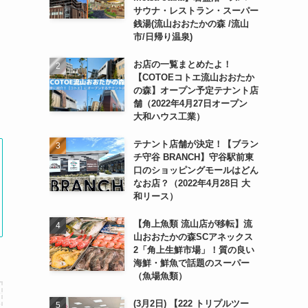
サウナ・レストラン・スーパー
銭湯(流山おおたかの森 /流山
市/日帰り温泉)
お店の一覧まとめたよ！
【COTOEコトエ流山おおたか
の森】オープン予定テナント店
舗（2022年4月27日オープン
大和ハウス工業）
テナント店舗が決定！【ブラン
チ守谷 BRANCH】守谷駅前東
口のショッピングモールはどん
なお店？（2022年4月28日 大
和リース）
【角上魚類 流山店が移転】流
山おおたかの森SCアネックス
2「角上生鮮市場」！質の良い
海鮮・鮮魚で話題のスーパー
（魚場魚類）
(3月2日) 【222 トリプルツー