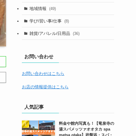
地域情報
(49)
学び/習い事/仕事
(8)
雑貨/アパレル/日用品
(36)
お問い合わせ
お問い合わせはこちら
お店の情報提供はこちら
人気記事
料金や館内写真も！【竜泉寺の
湯スパメッツァオオタカ spa
metsa otaka】岩盤浴・スパ・