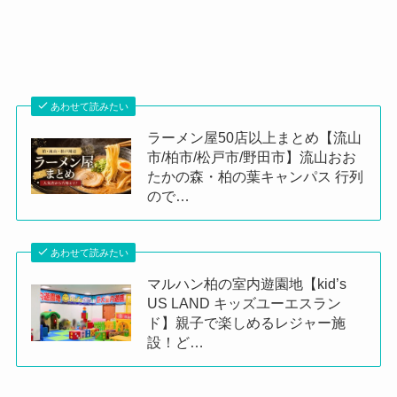
あわせて読みたい
ラーメン屋50店以上まとめ【流山
市/柏市/松戸市/野田市】流山おお
たかの森・柏の葉キャンパス 行列
ので…
あわせて読みたい
マルハン柏の室内遊園地【kid’s
US LAND キッズユーエスラン
ド】親子で楽しめるレジャー施
設！ど…