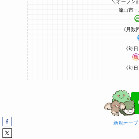
＼オープン
流山市・
《月数
《毎日
《毎日
新規オープ