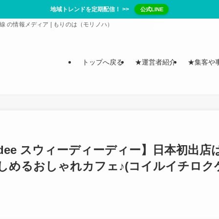
地域トレンドを定期配信！ >>
公式LINE
/ 常磐線 の情報メディア | もりのは（モリノハ）
トップへ戻る
★運営者紹介
★集客や
edee スウィーディーディー】日本初出店
しめるおしゃれカフェ♪(コイルイチロク