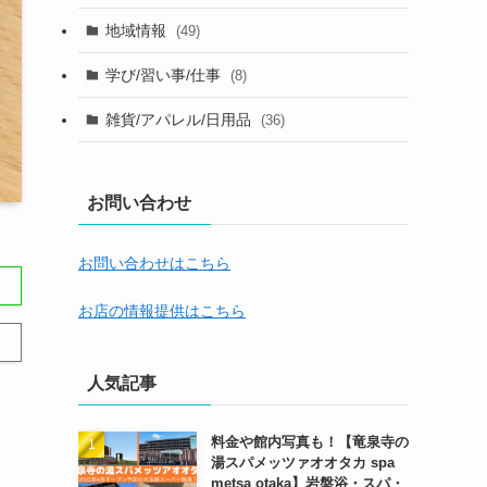
地域情報
(49)
学び/習い事/仕事
(8)
雑貨/アパレル/日用品
(36)
お問い合わせ
お問い合わせはこちら
お店の情報提供はこちら
人気記事
料金や館内写真も！【竜泉寺の
湯スパメッツァオオタカ spa
metsa otaka】岩盤浴・スパ・