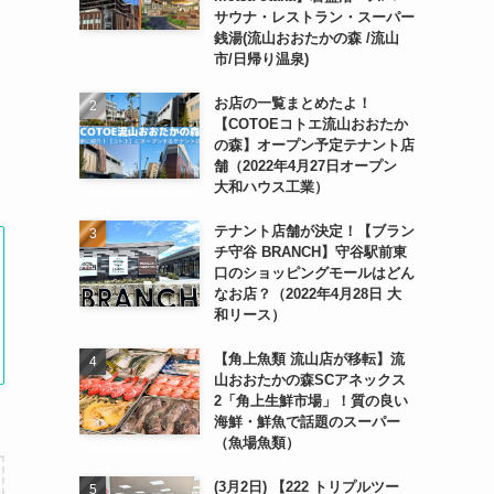
サウナ・レストラン・スーパー
銭湯(流山おおたかの森 /流山
市/日帰り温泉)
お店の一覧まとめたよ！
【COTOEコトエ流山おおたか
の森】オープン予定テナント店
舗（2022年4月27日オープン
大和ハウス工業）
テナント店舗が決定！【ブラン
チ守谷 BRANCH】守谷駅前東
口のショッピングモールはどん
なお店？（2022年4月28日 大
和リース）
【角上魚類 流山店が移転】流
山おおたかの森SCアネックス
2「角上生鮮市場」！質の良い
海鮮・鮮魚で話題のスーパー
（魚場魚類）
(3月2日) 【222 トリプルツー