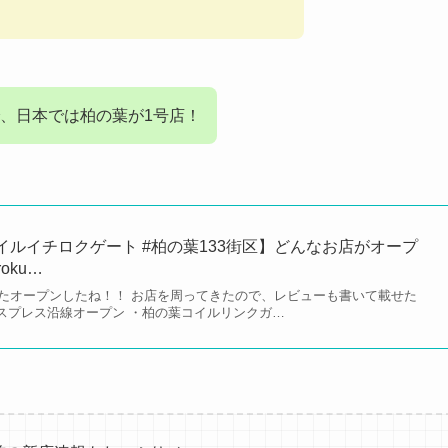
、日本では柏の葉が1号店！
イルイチロクゲート #柏の葉133街区】どんなお店がオープ
roku…
たオープンしたね！！ お店を周ってきたので、レビューも書いて載せた
クスプレス沿線オープン ・柏の葉コイルリンクガ…