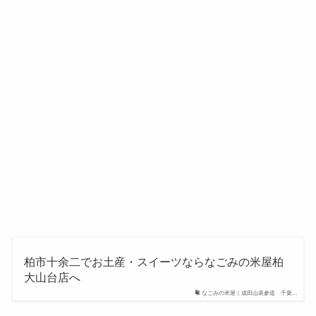
柏市十余二でお土産・スイーツならなごみの米屋柏
大山台店へ
なごみの米屋｜成田山表参道 千葉…