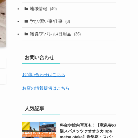
地域情報
(49)
学び/習い事/仕事
(8)
雑貨/アパレル/日用品
(36)
お問い合わせ
お問い合わせはこちら
お店の情報提供はこちら
人気記事
料金や館内写真も！【竜泉寺の
湯スパメッツァオオタカ spa
metsa otaka】岩盤浴・スパ・