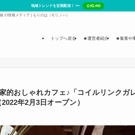
地域トレンドを定期配信！ >>
公式LINE
/ 常磐線 の情報メディア | もりのは（モリノハ）
トップへ戻る
★運営者紹介
★集客や
れ家的おしゃれカフェ♪「コイルリンクガ
2022年2月3日オープン）