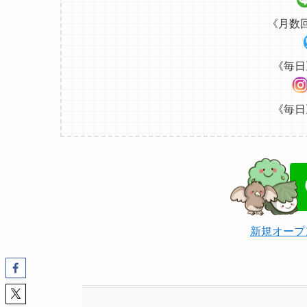
《月数
《毎日
《毎日
新規オープ