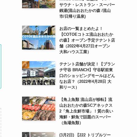
サウナ・レストラン・スーパー
銭湯(流山おおたかの森 /流山
市/日帰り温泉)
お店の一覧まとめたよ！
【COTOEコトエ流山おおたか
の森】オープン予定テナント店
舗（2022年4月27日オープン
大和ハウス工業）
テナント店舗が決定！【ブラン
チ守谷 BRANCH】守谷駅前東
口のショッピングモールはどん
なお店？（2022年4月28日 大
和リース）
【角上魚類 流山店が移転】流
山おおたかの森SCアネックス
2「角上生鮮市場」！質の良い
海鮮・鮮魚で話題のスーパー
（魚場魚類）
(3月2日) 【222 トリプルツー