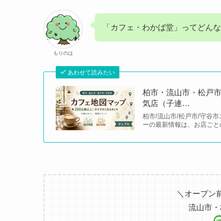
「カフェ・わかば堂」ってどんな
もりのは
あわせて読みたい
柏市・流山市・松戸市
気店（子連…
柏市/流山市/松戸市/守谷
ーの最新情報は、お店ごと
＼オープン
流山市・