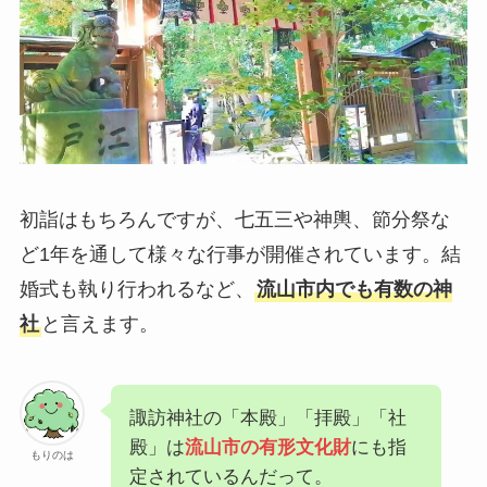
初詣はもちろんですが、七五三や神輿、節分祭な
ど1年を通して様々な行事が開催されています。結
婚式も執り行われるなど、
流山市内でも有数の神
社
と言えます。
諏訪神社の「本殿」「拝殿」「社
殿」は
流山市の有形文化財
にも指
もりのは
定されているんだって。