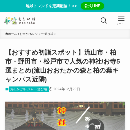
地域トレンドを定期配信！ >>
公式LINE
メニュー
ホーム
お出かけ/レジャー/遊び場
【おすすめ初詣スポット】流山市・柏
市・野田市・松戸市で人気の神社/お寺5
選まとめ(流山おおたかの森と柏の葉キ
ャンパス近隣)
2024年12月29日
お出かけ/レジャー/遊び場