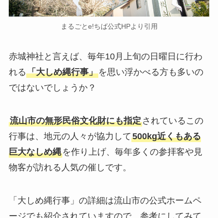
まるごとe!ちば公式HPより引用
赤城神社と言えば、毎年10月上旬の日曜日に行わ
れる
「大しめ縄行事」
を思い浮かべる方も多いの
ではないでしょうか？
流山市の無形民俗文化財にも指定
されているこの
行事は、地元の人々が協力して
500kg近くもある
巨大なしめ縄
を作り上げ、毎年多くの参拝客や見
物客が訪れる人気の催しです。
「大しめ縄行事」の詳細は流山市の公式ホームペ
ージでも紹介されていますので、参考にしてみて