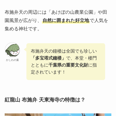
布施弁天の周辺には「あけぼの山農業公園」や田
園風景が広がり、
自然に囲まれた好立地
で人気を
集める神社です。
布施弁天の鐘楼は全国でも珍しい
「多宝塔式鐘楼」
で、本堂・楼門
かしわの葉
とともに
千葉県の重要文化財
に指
定されています！
紅龍山 布施弁 天東海寺の特徴は？