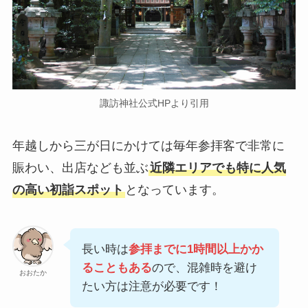
諏訪神社公式HPより引用
年越しから三が日にかけては毎年参拝客で非常に
賑わい、出店なども並ぶ
近隣エリアでも特に人気
の高い初詣スポット
となっています。
長い時は
参拝までに1時間以上かか
ることもある
ので、混雑時を避け
おおたか
たい方は注意が必要です！