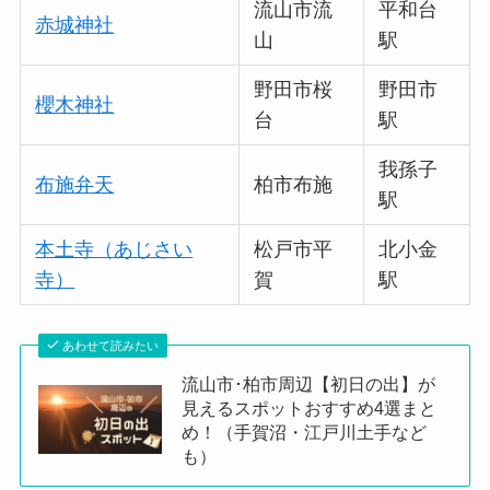
流山市流
平和台
赤城神社
山
駅
野田市桜
野田市
櫻木神社
台
駅
我孫子
布施弁天
柏市布施
駅
本土寺（あじさい
松戸市平
北小金
寺）
賀
駅
あわせて読みたい
流山市･柏市周辺【初日の出】が
見えるスポットおすすめ4選まと
め！（手賀沼・江戸川土手など
も）