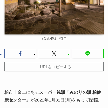
↑公式HPより引用
URLをコピーする
柏市十余二にある
スーパー銭湯「みのりの湯 柏健
康センター」
が2022年1月31日(月)をもって
閉館
。