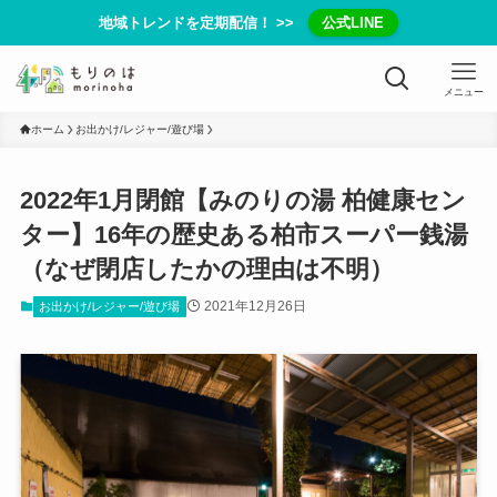
地域トレンドを定期配信！ >>
公式LINE
メニュー
ホーム
お出かけ/レジャー/遊び場
2022年1月閉館【みのりの湯 柏健康セン
ター】16年の歴史ある柏市スーパー銭湯
（なぜ閉店したかの理由は不明）
2021年12月26日
お出かけ/レジャー/遊び場