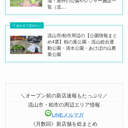
場・屋外の公園やレジャー施設一
覧（流…
あわせて読みたい
流山市/柏市周辺の【公園情報まと
め4選】柏の葉公園・流山総合運
動公園・清水公園・あけぼの山農
業公園
＼オープン前の新店速報もたっぷり／
流山市・柏市の周辺エリア情報
LINEメルマガ
《月数回》新店舗を総まとめ