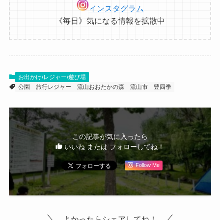
インスタグラム
《毎日》気になる情報を拡散中
お出かけ/レジャー/遊び場
公園
旅行レジャー
流山おおたかの森
流山市
豊四季
この記事が気に入ったら
いいね または フォローしてね！
Follow Me
よかったらシェアしてね！