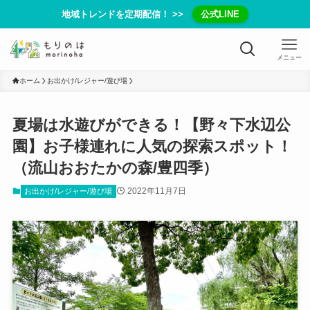
地域トレンドを定期配信！ >>
公式LINE
メニュー
ホーム
お出かけ/レジャー/遊び場
夏場は水遊びができる！【野々下水辺公
園】お子様連れに人気の探索スポット！
（流山おおたかの森/豊四季）
2022年11月7日
お出かけ/レジャー/遊び場