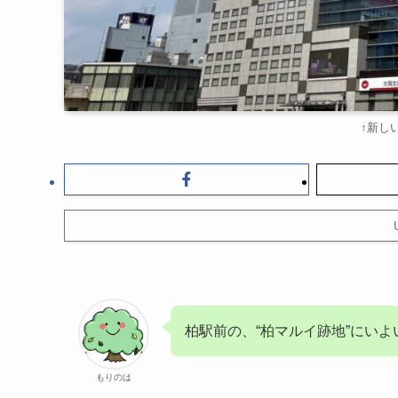
↑新し
柏駅前の、“柏マルイ跡地”にいよ
もりのは