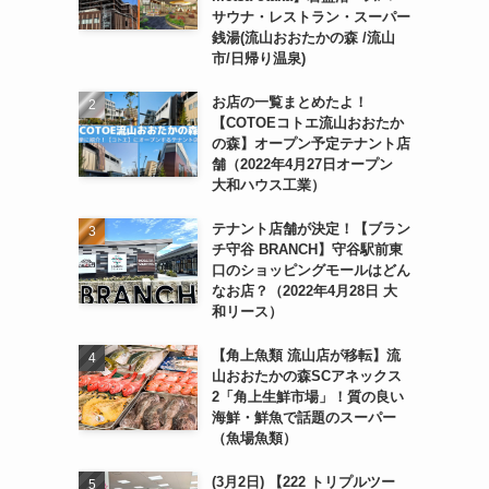
サウナ・レストラン・スーパー
銭湯(流山おおたかの森 /流山
市/日帰り温泉)
お店の一覧まとめたよ！
【COTOEコトエ流山おおたか
の森】オープン予定テナント店
舗（2022年4月27日オープン
大和ハウス工業）
テナント店舗が決定！【ブラン
チ守谷 BRANCH】守谷駅前東
口のショッピングモールはどん
なお店？（2022年4月28日 大
和リース）
【角上魚類 流山店が移転】流
山おおたかの森SCアネックス
2「角上生鮮市場」！質の良い
海鮮・鮮魚で話題のスーパー
（魚場魚類）
(3月2日) 【222 トリプルツー