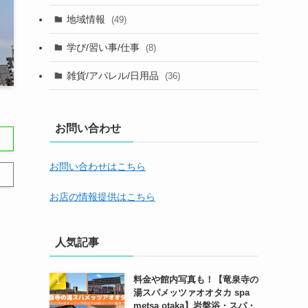
地域情報
(49)
学び/習い事/仕事
(8)
雑貨/アパレル/日用品
(36)
お問い合わせ
お問い合わせはこちら
お店の情報提供はこちら
人気記事
料金や館内写真も！【竜泉寺の
湯スパメッツァオオタカ spa
metsa otaka】岩盤浴・スパ・