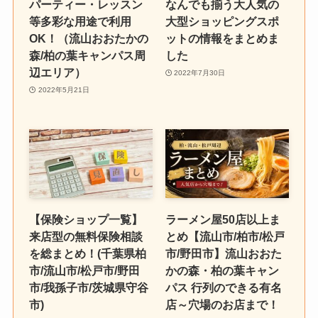
パーティー・レッスン
なんでも揃う大人気の
等多彩な用途で利用
大型ショッピングスポ
OK！（流山おおたかの
ットの情報をまとめま
森/柏の葉キャンパス周
した
辺エリア）
2022年7月30日
2022年5月21日
【保険ショップ一覧】
ラーメン屋50店以上ま
来店型の無料保険相談
とめ【流山市/柏市/松戸
を総まとめ！(千葉県柏
市/野田市】流山おおた
市/流山市/松戸市/野田
かの森・柏の葉キャン
市/我孫子市/茨城県守谷
パス 行列のできる有名
市)
店～穴場のお店まで！