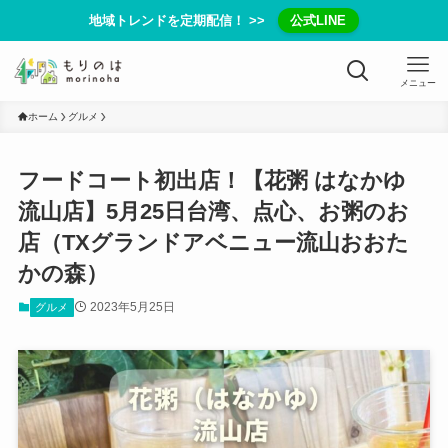
地域トレンドを定期配信！ >>
公式LINE
メニュー
ホーム
グルメ
フードコート初出店！【花粥 はなかゆ
流山店】5月25日台湾、点心、お粥のお
店（TXグランドアベニュー流山おおた
かの森）
2023年5月25日
グルメ