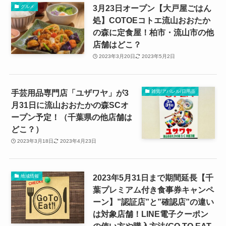
3月23日オープン【大戸屋ごはん
グルメ
処】COTOEコトエ流山おおたか
の森に定食屋！柏市・流山市の他
店舗はどこ？
2023年3月20日
2023年5月2日
手芸用品専門店「ユザワヤ」が3
雑貨/アパレル/日用品
月31日に流山おおたかの森SCオ
ープン予定！（千葉県の他店舗は
どこ？）
2023年3月18日
2023年4月23日
2023年5月31日まで期間延長【千
地域情報
葉プレミアム付き食事券キャンペ
ーン】”認証店”と”確認店”の違い
は対象店舗！LINE電子クーポン
の使い方や購入方法(GO TO EAT