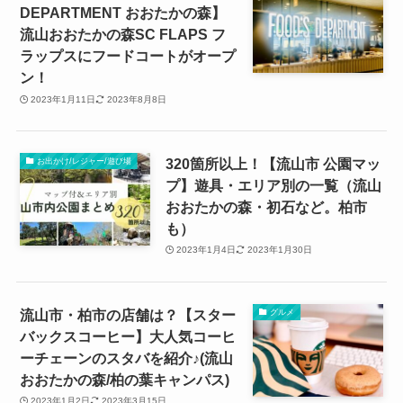
DEPARTMENT おおたかの森】
流山おおたかの森SC FLAPS フ
ラップスにフードコートがオープ
ン！
2023年1月11日
2023年8月8日
320箇所以上！【流山市 公園マッ
お出かけ/レジャー/遊び場
プ】遊具・エリア別の一覧（流山
おおたかの森・初石など。柏市
も）
2023年1月4日
2023年1月30日
流山市・柏市の店舗は？【スター
グルメ
バックスコーヒー】大人気コーヒ
ーチェーンのスタバを紹介♪(流山
おおたかの森/柏の葉キャンパス)
2023年1月2日
2023年3月15日