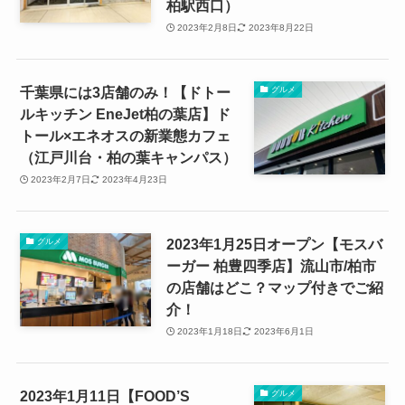
柏駅西口）
2023年2月8日
2023年8月22日
千葉県には3店舗のみ！【ドトー
グルメ
ルキッチン EneJet柏の葉店】ド
トール×エネオスの新業態カフェ
（江戸川台・柏の葉キャンパス）
2023年2月7日
2023年4月23日
2023年1月25日オープン【モスバ
グルメ
ーガー 柏豊四季店】流山市/柏市
の店舗はどこ？マップ付きでご紹
介！
2023年1月18日
2023年6月1日
2023年1月11日【FOOD’S
グルメ