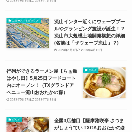
2023年6月19日
2023年7月19日
流山インター近くにウェーブプー
ニュース・トピックス
ルやグランピング施設が誕生！？
流山市大規模土地開発構想の詳細
(名前は「ザウェーブ流山」？)
2023年6月1日
2025年4月12日
行列ができるラーメン屋【らぁ麺
グルメ
はやし田】5月25日フードコート
内にオープン！（TXグランドア
ベニュー流山おおたかの森）
2023年5月27日
2023年7月31日
全国3店舗目【薩摩雅咲亭 さつま
グルメ
がしょうてい TXGAおおたかの森