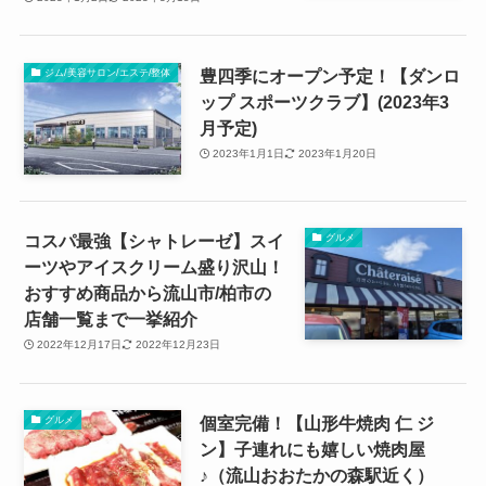
豊四季にオープン予定！【ダンロ
ジム/美容サロン/エステ/整体
ップ スポーツクラブ】(2023年3
月予定)
2023年1月1日
2023年1月20日
コスパ最強【シャトレーゼ】スイ
グルメ
ーツやアイスクリーム盛り沢山！
おすすめ商品から流山市/柏市の
店舗一覧まで一挙紹介
2022年12月17日
2022年12月23日
個室完備！【山形牛焼肉 仁 ジ
グルメ
ン】子連れにも嬉しい焼肉屋
♪（流山おおたかの森駅近く）