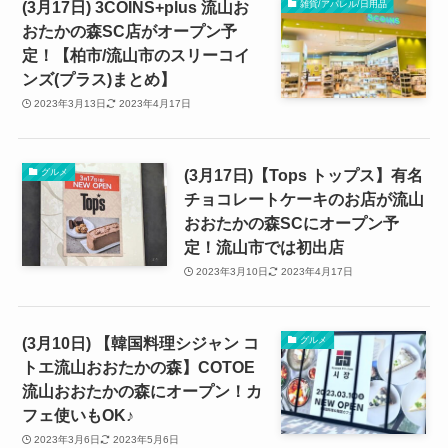
(3月17日) 3COINS+plus 流山お
雑貨/アパレル/日用品
おたかの森SC店がオープン予
定！【柏市/流山市のスリーコイ
ンズ(プラス)まとめ】
2023年3月13日
2023年4月17日
(3月17日)【Tops トップス】有名
グルメ
チョコレートケーキのお店が流山
おおたかの森SCにオープン予
定！流山市では初出店
2023年3月10日
2023年4月17日
(3月10日) 【韓国料理シジャン コ
グルメ
トエ流山おおたかの森】COTOE
流山おおたかの森にオープン！カ
フェ使いもOK♪
2023年3月6日
2023年5月6日