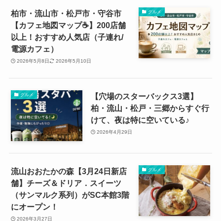
柏市・流山市・松戸市・守谷市
グルメ
【カフェ地図マップ☕️】200店舗
以上！おすすめ人気店（子連れ/
電源カフェ）
2026年5月8日
2026年5月10日
【穴場のスターバックス3選】
グルメ
柏・流山・松戸・三郷からすぐ行
けて、夜は特に空いている♪
2026年4月29日
流山おおたかの森【3月24日新店
グルメ
舗】チーズ＆ドリア．スイーツ
（サンマルク系列）がSC本館3階
にオープン！
2026年3月27日