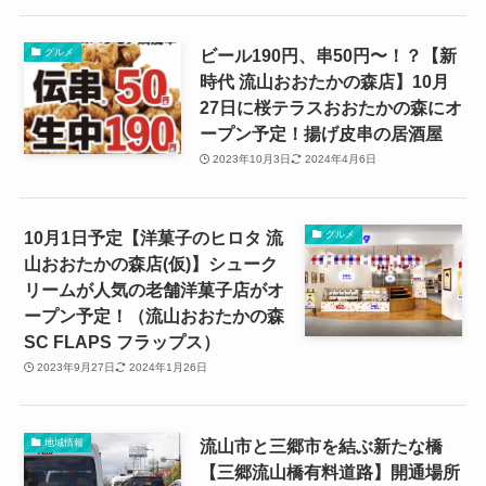
ビール190円、串50円〜！？【新
グルメ
時代 流山おおたかの森店】10月
27日に桜テラスおおたかの森にオ
ープン予定！揚げ皮串の居酒屋
2023年10月3日
2024年4月6日
10月1日予定【洋菓子のヒロタ 流
グルメ
山おおたかの森店(仮)】シューク
リームが人気の老舗洋菓子店がオ
ープン予定！（流山おおたかの森
SC FLAPS フラップス）
2023年9月27日
2024年1月26日
流山市と三郷市を結ぶ新たな橋
地域情報
【三郷流山橋有料道路】開通場所