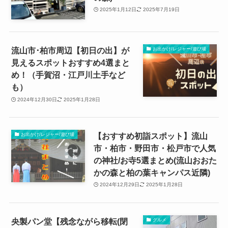
2025年1月12日
2025年7月19日
流山市･柏市周辺【初日の出】が
お出かけ/レジャー/遊び場
見えるスポットおすすめ4選まと
め！（手賀沼・江戸川土手など
も）
2024年12月30日
2025年1月28日
【おすすめ初詣スポット】流山
お出かけ/レジャー/遊び場
市・柏市・野田市・松戸市で人気
の神社/お寺5選まとめ(流山おおた
かの森と柏の葉キャンパス近隣)
2024年12月29日
2025年1月28日
央製パン堂【残念ながら移転(閉
グルメ