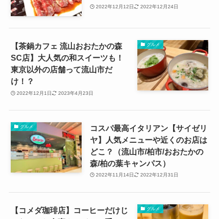
2022年12月12日
2022年12月24日
【茶鍋カフェ 流山おおたかの森
グルメ
SC店】大人気の和スイーツも！
東京以外の店舗って流山市だ
け！？
2022年12月1日
2023年4月23日
コスパ最高イタリアン【サイゼリ
グルメ
ヤ】人気メニューや近くのお店は
どこ？（流山市/柏市/おおたかの
森/柏の葉キャンパス）
2022年11月14日
2022年12月31日
【コメダ珈琲店】コーヒーだけじ
グルメ