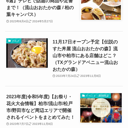
6選】テレビで話題の商品や定番
まで！（流山おおたかの森 / 柏の
葉キャンパス）
2023年8月4日
2024年5月27日
11月17日オープン予定【伝説の
グルメ
すた丼屋 流山おおたかの森】流
山市や柏市にある店舗はどこ？
（TXグランドアベニュー流山お
おたかの森）
2023年7月24日
2023年11月8日
2023年度(令和5年度)【お祭り・
イベント・期間限定
花火大会情報】柏市/流山市/松戸
市/野田市など周辺エリアで開催
されるイベントをまとめてみた！
2023年7月7日
2023年11月8日