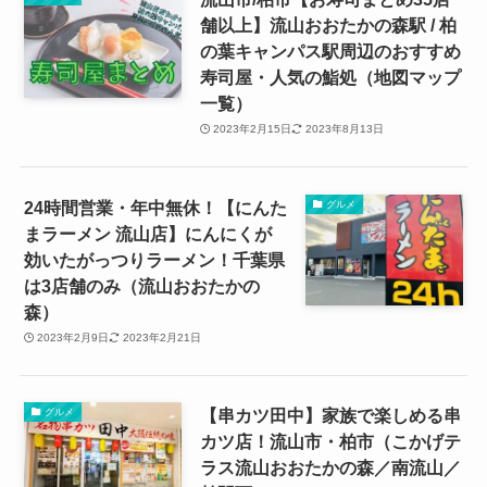
舗以上】流山おおたかの森駅 / 柏
の葉キャンパス駅周辺のおすすめ
寿司屋・人気の鮨処（地図マップ
一覧）
2023年2月15日
2023年8月13日
24時間営業・年中無休！【にんた
グルメ
まラーメン 流山店】にんにくが
効いたがっつりラーメン！千葉県
は3店舗のみ（流山おおたかの
森）
2023年2月9日
2023年2月21日
【串カツ田中】家族で楽しめる串
グルメ
カツ店！流山市・柏市（こかげテ
ラス流山おおたかの森／南流山／