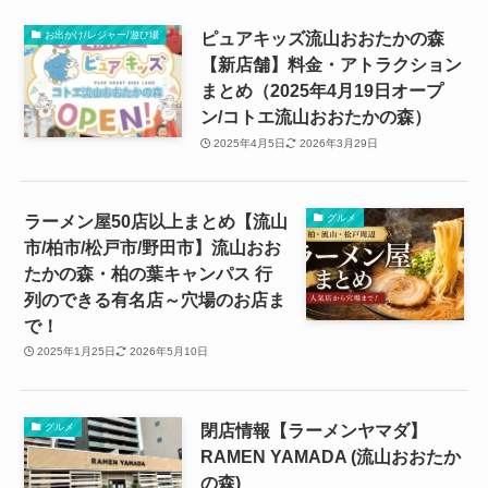
ピュアキッズ流山おおたかの森
お出かけ/レジャー/遊び場
【新店舗】料金・アトラクション
まとめ（2025年4月19日オープ
ン/コトエ流山おおたかの森）
2025年4月5日
2026年3月29日
ラーメン屋50店以上まとめ【流山
グルメ
市/柏市/松戸市/野田市】流山おお
たかの森・柏の葉キャンパス 行
列のできる有名店～穴場のお店ま
で！
2025年1月25日
2026年5月10日
閉店情報【ラーメンヤマダ】
グルメ
RAMEN YAMADA (流山おおたか
の森)