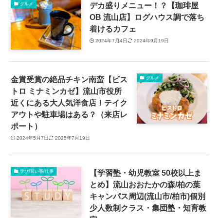
デカ盛りメニュー！？【珈琲屋
グルメ
OB 流山店】ログハウス調で落ち
着けるカフェ
2024年7月4日
2024年9月19日
金賞受賞の絶品チキン南蛮【ビス
グルメ
トロ ミナミンカゼ】流山市役所
近くにある大人気洋食店！テイク
アウトや駐車場はある？（来店レ
ポート）
2024年5月7日
2025年7月19日
【学習塾・幼児教室 50校以上ま
学び/習い事/仕事
とめ】流山おおたかの森/柏の葉
キャンパス周辺(流山市/柏市)個別
少人数制クラス・集団塾・知育教