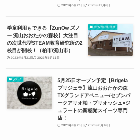
2023年5月24日
2023年11月6日
学童利用もできる【ZunOw ズノ
学び/習い事/仕事
ー 流山おおたかの森校】大注目
の次世代型STEAM教育研究所の2
校目が開校！（柏市/流山市）
2023年4月21日
2023年6月11日
5月25日オープン予定【Brigela
グルメ
ブリジェラ】流山おおたかの森
TXグランドアベニュー/セブンパ
ークアリオ柏・ブリオッシュ×ジ
ェラートの新感覚スイーツ専門
店！
2023年4月20日
2023年8月16日