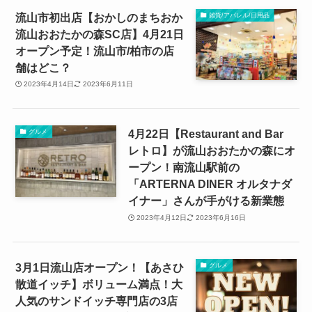
流山市初出店【おかしのまちおか
雑貨/アパレル/日用品
流山おおたかの森SC店】4月21日
オープン予定！流山市/柏市の店
舗はどこ？
2023年4月14日
2023年6月11日
4月22日【Restaurant and Bar
グルメ
レトロ】が流山おおたかの森にオ
ープン！南流山駅前の
「ARTERNA DINER オルタナダ
イナー」さんが手がける新業態
2023年4月12日
2023年6月16日
3月1日流山店オープン！【あさひ
グルメ
散道イッチ】ボリューム満点！大
人気のサンドイッチ専門店の3店