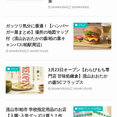
室
2024年4月9日
2024年9月8日
ガッツリ気分に最適！【ハンバー
グルメ
ガー屋まとめ】場所の地図マップ
付（流山おおたかの森/柏の葉キ
ャンパス/柏駅周辺）
2024年4月5日
2024年7月10日
3月23日オープン【わらびもち専
グルメ
門店 甘味処鎌倉】流山おおたか
の森SCフラップス
2024年3月22日
2024年7月10日
流山市/柏市 学校指定用品のお店
雑貨/アパレル/日用品
【入園･入学グッズは買う？作