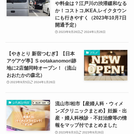
や料金は？江戸川の渋滞緩和なる
か！コストコ,IKEA,レイクタウン
にも行きやすく（2023年10月7日
開通予定）
2023年9月26日
2024年1月26日
【やきとり 新宿つむぎ】【日本
グルメ
アゲアゲ亭】S ootakanomori跡
地に2店舗同時オープン！（流山
おおたかの森北）
2023年9月5日
2024年1月26日
流山市/柏市【産婦人科・ウィメ
公共施設/病院
ンズクリニックまとめ】妊娠・出
産・婦人科検診・不妊治療等の情
報をマップ付でまとめました
2023年9月3日
2023年9月26日