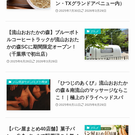
ン・TXグランドアベニュー内）
2025年7月30日
2026年3月29日
【流山おおたかの森】ブルーボト
グルメ
ルコーヒートラックが流山おおた
かの森SCに期間限定オープン！
（千葉県で初出店）
2025年6月26日
2026年3月29日
「ひつじのあくび」流山おおたか
ジム/美容サロン/エステ/整体
の森＆南流山のマッサージならこ
こ！｜極上のドライヘッドスパ
2025年6月11日
2025年6月29日
【パン屋まとめ40店舗】菓子パ
グルメ