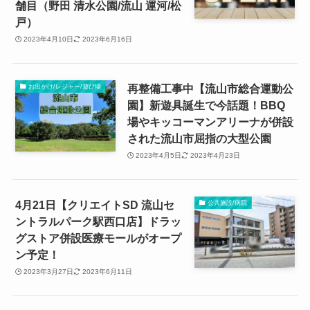
舗目（野田 清水公園/流山 運河/松
戸）
2023年4月10日
2023年6月16日
再整備工事中【流山市総合運動公
お出かけ/レジャー/遊び場
園】新遊具誕生で今話題！BBQ
場やキッコーマンアリーナが併設
された流山市屈指の大型公園
2023年4月5日
2023年4月23日
4月21日【クリエイトSD 流山セ
公共施設/病院
ントラルパーク駅西口店】ドラッ
グストア併設医療モールがオープ
ン予定！
2023年3月27日
2023年6月11日