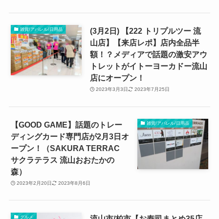
(3月2日) 【222 トリプルツー 流
雑貨/アパレル/日用品
山店】【来店レポ】店内全品半
額！？メディアで話題の激安アウ
トレットがイトーヨーカドー流山
店にオープン！
2023年3月3日
2023年7月25日
【GOOD GAME】話題のトレー
雑貨/アパレル/日用品
ディングカード専門店が2月3日オ
ープン！（SAKURA TERRAC
サクラテラス 流山おおたかの
森）
2023年2月20日
2023年8月6日
流山市/柏市【お寿司まとめ35店
グルメ