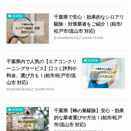
千葉県で安心・効果的なシロアリ
地域情報
駆除・対策業者をご紹介！(柏市/
松戸市/流山市 対応)
2023年6月27日
2023年7月19日
千葉県内で人気の【エアコンクリ
地域情報
ーニングサービス】口コミ評判や
料金、選び方も！(柏市/松戸市/流
山市 対応)
2023年6月26日
2023年7月3日
千葉県【蜂の巣駆除】安心・効果
地域情報
的な業者選びや方法！(柏市/松戸
市/流山市 対応)