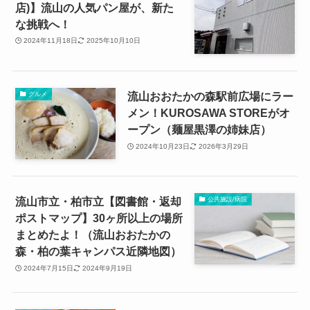
店)】流山の人気パン屋が、新た
な挑戦へ！
2024年11月18日
2025年10月10日
流山おおたかの森駅前広場にラー
グルメ
メン！KUROSAWA STOREがオ
ープン（麺屋黒澤の姉妹店）
2024年10月23日
2026年3月29日
流山市立・柏市立【図書館・返却
公共施設/病院
ポストマップ】30ヶ所以上の場所
まとめたよ！（流山おおたかの
森・柏の葉キャンパス近隣地図）
2024年7月15日
2024年9月19日