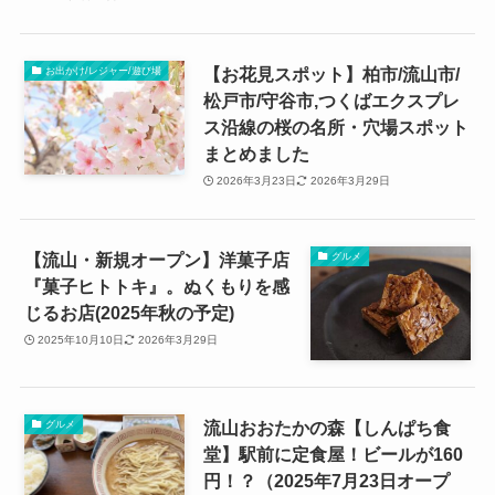
【お花見スポット】柏市/流山市/
お出かけ/レジャー/遊び場
松戸市/守谷市,つくばエクスプレ
ス沿線の桜の名所・穴場スポット
まとめました
2026年3月23日
2026年3月29日
【流山・新規オープン】洋菓子店
グルメ
『菓子ヒトトキ』。ぬくもりを感
じるお店(2025年秋の予定)
2025年10月10日
2026年3月29日
流山おおたかの森【しんぱち食
グルメ
堂】駅前に定食屋！ビールが160
円！？（2025年7月23日オープ