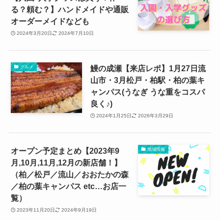
る？頼む？】ハンドメイドや通販
オーダーメイドなども
2024年3月20日
2024年7月10日
鰻の成瀬【来店レポ】1月27日流
グルメ
山市・3月松戸・柏駅・柏の葉キ
ャンパス(うなぎ うな重をコスパ
良く♪)
2024年1月25日
2026年3月29日
オープン予定まとめ【2023年9
地域情報
月,10月,11月,12月の新店舗！】
（柏／松戸／流山／おおたかの森
／柏の葉キャンパス etc…お店一
覧）
2023年11月20日
2024年9月19日