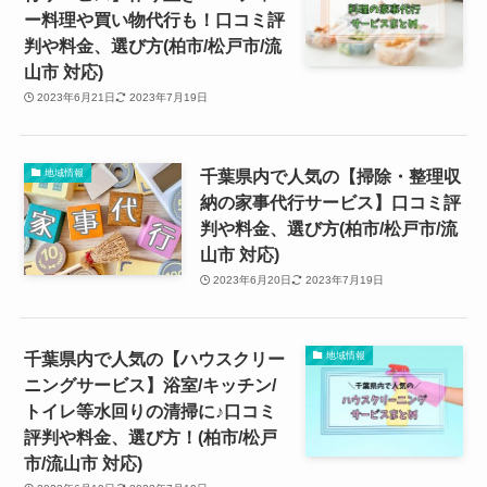
ー料理や買い物代行も！口コミ評
判や料金、選び方(柏市/松戸市/流
山市 対応)
2023年6月21日
2023年7月19日
千葉県内で人気の【掃除・整理収
地域情報
納の家事代行サービス】口コミ評
判や料金、選び方(柏市/松戸市/流
山市 対応)
2023年6月20日
2023年7月19日
千葉県内で人気の【ハウスクリー
地域情報
ニングサービス】浴室/キッチン/
トイレ等水回りの清掃に♪口コミ
評判や料金、選び方！(柏市/松戸
市/流山市 対応)