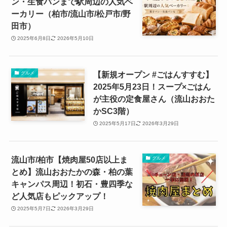
ン・生食パンまで駅周辺の人気ベ
ーカリー（柏市/流山市/松戸市/野
田市）
2025年6月8日
2026年5月10日
【新規オープン #ごはんすすむ】
グルメ
2025年5月23日！スープ×ごはん
が主役の定食屋さん（流山おおた
かSC3階）
2025年5月17日
2026年3月29日
流山市/柏市【焼肉屋50店以上ま
グルメ
とめ】流山おおたかの森・柏の葉
キャンパス周辺！初石・豊四季な
ど人気店もピックアップ！
2025年5月7日
2026年3月29日