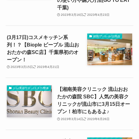
千葉)
2023年3月16日
2023年4月23日
(3月17日)コスメキッチン系
雑貨/アパレル/日用品
列！？【Biople ビープル 流山お
おたかの森SC店】千葉県初のオ
ープン！
2023年3月15日
2023年4月21日
【湘南美容クリニック 流山おお
ジム/美容サロン/エステ/整体
たかの森院 SBC】人気の美容ク
リニックが流山市に3月15日オー
プン！柏市にもあるよ♪
2023年3月14日
2023年6月26日