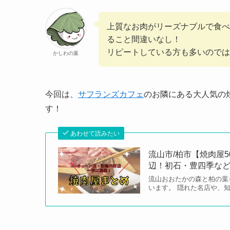
上質なお肉がリーズナブルで食べ
ること間違いなし！
リピートしている方も多いのでは
かしわの葉
今回は、
サフランズカフェ
のお隣にある大人気の
す！
あわせて読みたい
流山市/柏市【焼肉屋
辺！初石・豊四季な
流山おおたかの森と柏の葉
います。 隠れた名店や、