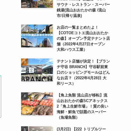
サウナ・レストラン・スーパー
銭湯(流山おおたかの森 /流山
市/日帰り温泉)
お店の一覧まとめたよ！
【COTOEコトエ流山おおたか
の森】オープン予定テナント店
舗（2022年4月27日オープン
大和ハウス工業）
テナント店舗が決定！【ブラン
チ守谷 BRANCH】守谷駅前東
口のショッピングモールはどん
なお店？（2022年4月28日 大
和リース）
【角上魚類 流山店が移転】流
山おおたかの森SCアネックス
2「角上生鮮市場」！質の良い
海鮮・鮮魚で話題のスーパー
（魚場魚類）
(3月2日) 【222 トリプルツー