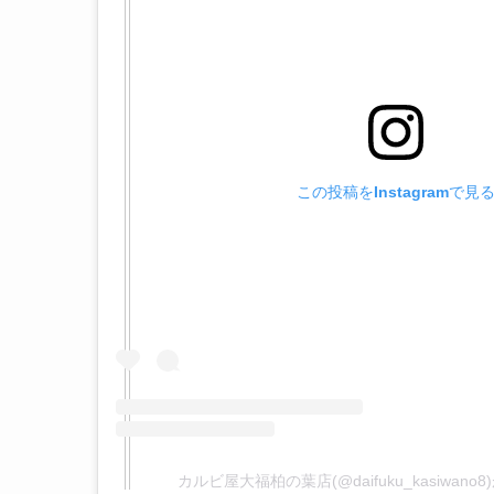
この投稿をInstagramで見
カルビ屋大福柏の葉店(@daifuku_kasiwan