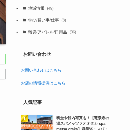
地域情報
(49)
学び/習い事/仕事
(8)
雑貨/アパレル/日用品
(36)
お問い合わせ
お問い合わせはこちら
お店の情報提供はこちら
人気記事
料金や館内写真も！【竜泉寺の
湯スパメッツァオオタカ spa
metsa otaka】岩盤浴・スパ・