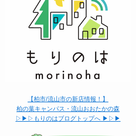
【柏市/流山市の新店情報！】
柏の葉キャンパス・流山おおたかの森
▷▶︎▷もりのはブログトップへ ▶︎▷▶︎