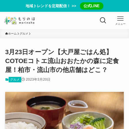
地域トレンドを定期配信！ >>
公式LINE
メニュー
ホーム
グルメ
3月23日オープン【大戸屋ごはん処】
COTOEコトエ流山おおたかの森に定食
屋！柏市・流山市の他店舗はどこ？
2023年3月20日
グルメ