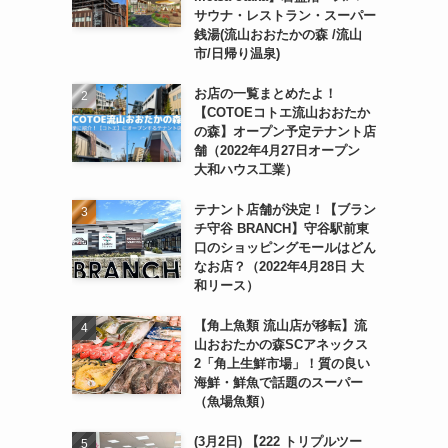
サウナ・レストラン・スーパー
銭湯(流山おおたかの森 /流山
市/日帰り温泉)
お店の一覧まとめたよ！
【COTOEコトエ流山おおたか
の森】オープン予定テナント店
舗（2022年4月27日オープン
大和ハウス工業）
テナント店舗が決定！【ブラン
チ守谷 BRANCH】守谷駅前東
口のショッピングモールはどん
なお店？（2022年4月28日 大
和リース）
【角上魚類 流山店が移転】流
山おおたかの森SCアネックス
2「角上生鮮市場」！質の良い
海鮮・鮮魚で話題のスーパー
（魚場魚類）
(3月2日) 【222 トリプルツー