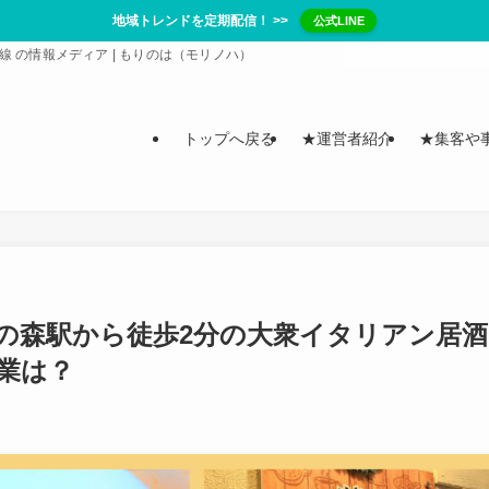
地域トレンドを定期配信！ >>
公式LINE
/ 常磐線 の情報メディア | もりのは（モリノハ）
トップへ戻る
★運営者紹介
★集客や
たかの森駅から徒歩2分の大衆イタリアン居酒
業は？