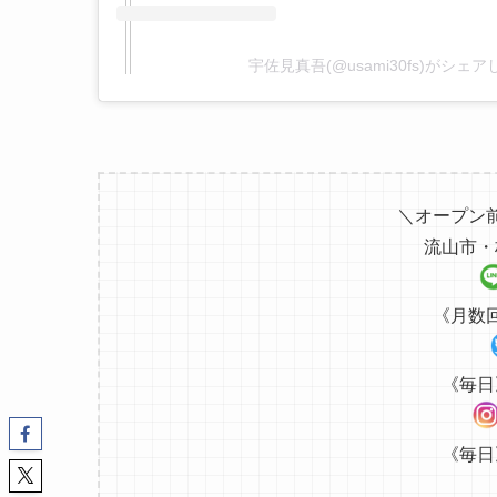
宇佐見真吾(@usami30fs)がシェ
＼オープン
流山市・
《月数
《毎日
《毎日