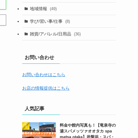
地域情報
(49)
学び/習い事/仕事
(8)
雑貨/アパレル/日用品
(36)
お問い合わせ
お問い合わせはこちら
お店の情報提供はこちら
人気記事
料金や館内写真も！【竜泉寺の
湯スパメッツァオオタカ spa
metsa otaka】岩盤浴・スパ・