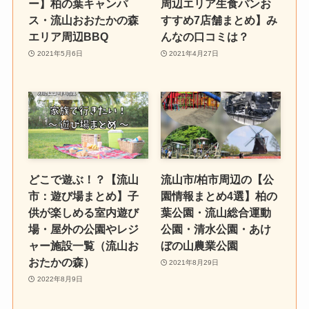
ー】柏の葉キャンパ
周辺エリア生食パンお
ス・流山おおたかの森
すすめ7店舗まとめ】み
エリア周辺BBQ
んなの口コミは？
2021年5月6日
2021年4月27日
どこで遊ぶ！？【流山
流山市/柏市周辺の【公
市：遊び場まとめ】子
園情報まとめ4選】柏の
供が楽しめる室内遊び
葉公園・流山総合運動
場・屋外の公園やレジ
公園・清水公園・あけ
ャー施設一覧（流山お
ぼの山農業公園
おたかの森）
2021年8月29日
2022年8月9日