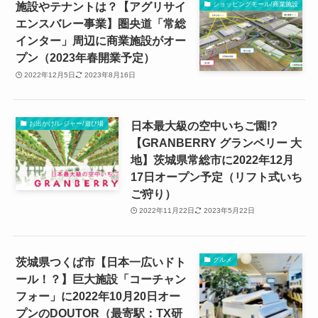
施設やテナントは？【アグリサイ
ショッピングモール/商業施設
エンスバレー事業】圏央道「常総
インター」周辺に商業施設がオー
プン（2023年春開業予定）
2022年12月5日
2023年8月16日
日本最大級の空中いちご園!?
お出かけ/レジャー/遊び場
【GRANBERRY グランベリー 大
地】茨城県常総市に2022年12月
17日オープン予定（リフト式いち
ご狩り）
2022年11月22日
2023年5月22日
茨城県つくば市【日本一広いドト
グルメ
ール！？】巨大施設「コーチャン
フォー」に2022年10月20日オー
プンのDOUTOR（最寄駅：TX研