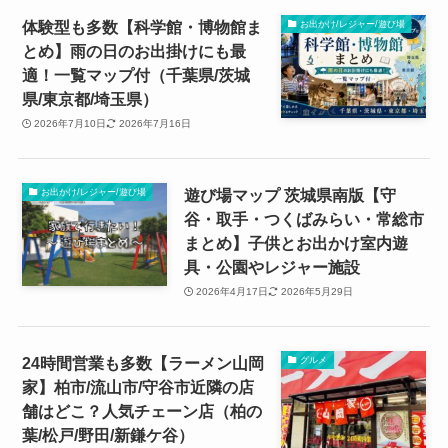
体験型も多数【科学館・博物館ま
お出かけ/レジャー/遊び場
とめ】雨の日のお出掛けにも最
適！一覧マップ付（千葉県/茨城
県/東京都/埼玉県）
2026年7月10日
2026年7月16日
遊び場マップ 茨城県南版【守
お出かけ/レジャー/遊び場
谷・取手・つくばみらい・常総市
まとめ】子供とお出かけ室内遊
具・公園やレジャー施設
2026年4月17日
2026年5月29日
24時間営業も多数【ラーメン山岡
グルメ
家】柏市/流山市/守谷市近隣の店
舗はどこ？人気チェーン店（柏の
葉/松戸/野田/新鎌ケ谷）