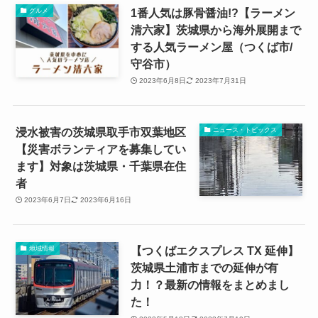
1番人気は豚骨醤油!?【ラーメン
グルメ
清六家】茨城県から海外展開まで
する人気ラーメン屋（つくば市/
守谷市）
2023年6月8日
2023年7月31日
浸水被害の茨城県取手市双葉地区
ニュース・トピックス
【災害ボランティアを募集してい
ます】対象は茨城県・千葉県在住
者
2023年6月7日
2023年6月16日
【つくばエクスプレス TX 延伸】
地域情報
茨城県土浦市までの延伸が有
力！？最新の情報をまとめまし
た！