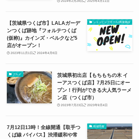
2024年2月28日
2025年4月11日
【茨城県つくば市】LALAガーデ
ショッピングモール/商業施設
ンつくば跡地『フォルテつくば
(仮称)』カインズ・ベルクなど5
店がオープン！
2023年11月1日
2024年4月6日
茨城県初出店【もちもちの木 イ
グルメ
ーアスつくば店】7月25日にオー
プン！行列ができる大人気ラーメ
ン店（つくば市）
2023年7月23日
2023年9月4日
7月12日13時！全線開通【取手つ
地域情報
くば線 バイパス】渋滞緩和や常