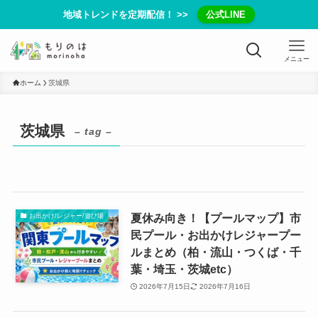
地域トレンドを定期配信！ >>
公式LINE
メニュー
ホーム
茨城県
茨城県
– tag –
夏休み向き！【プールマップ】市
お出かけ/レジャー/遊び場
民プール・お出かけレジャープー
ルまとめ（柏・流山・つくば・千
葉・埼玉・茨城etc）
2026年7月15日
2026年7月16日