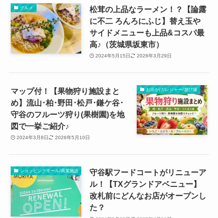
松茸の上品なラーメン！？【論露
グルメ
に不二 ろんろにふじ】替え玉や
サイドメニューも上品&コスパ最
高♪（茨城県坂東市）
2024年5月15日
2026年3月29日
マップ付！【果物狩り施設まと
お出かけ/レジャー/遊び場
め】流山･柏･野田･松戸･鎌ケ谷･
守谷のフルーツ狩り(果樹園)を地
図で一挙ご紹介♪
2024年3月8日
2026年5月10日
守谷駅フードコートがリニューア
ショッピングモール/商業施設
ル！【TXグランドアベニュー】
改札前にどんなお店がオープンし
た？