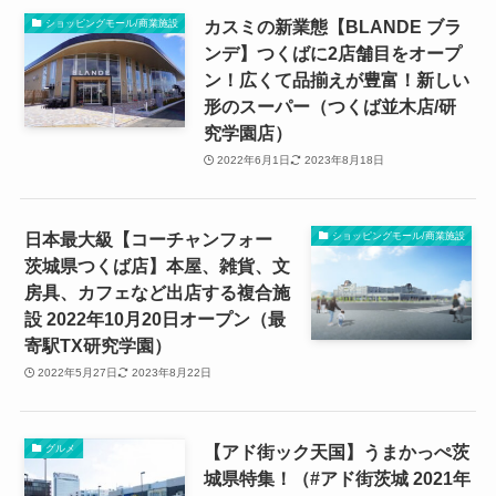
カスミの新業態【BLANDE ブラ
ショッピングモール/商業施設
ンデ】つくばに2店舗目をオープ
ン！広くて品揃えが豊富！新しい
形のスーパー（つくば並木店/研
究学園店）
2022年6月1日
2023年8月18日
日本最大級【コーチャンフォー
ショッピングモール/商業施設
茨城県つくば店】本屋、雑貨、文
房具、カフェなど出店する複合施
設 2022年10月20日オープン（最
寄駅TX研究学園）
2022年5月27日
2023年8月22日
【アド街ック天国】うまかっぺ茨
グルメ
城県特集！（#アド街茨城 2021年