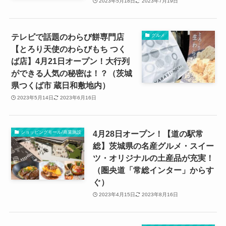
2023年5月18日
2023年7月19日
テレビで話題のわらび餅専門店
グルメ
【とろり天使のわらびもち つく
ば店】4月21日オープン！大行列
ができる人気の秘密は！？（茨城
県つくば市 蔵日和敷地内）
2023年5月14日
2023年6月16日
4月28日オープン！【道の駅常
ショッピングモール/商業施設
総】茨城県の名産グルメ・スイー
ツ・オリジナルの土産品が充実！
（圏央道「常総インター」からす
ぐ）
2023年4月15日
2023年8月16日