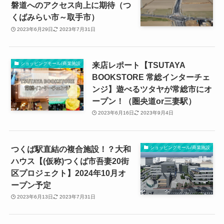
磐道へのアクセス向上に期待（つ
くばみらい市～取手市）
2023年6月29日
2023年7月31日
来店レポート【TSUTAYA
ショッピングモール/商業施設
BOOKSTORE 常総インターチェ
ンジ】遊べるツタヤが常総市にオ
ープン！（圏央道or三妻駅）
2023年6月16日
2023年9月4日
つくば駅直結の複合施設！？大和
ショッピングモール/商業施設
ハウス【(仮称)つくば市吾妻20街
区プロジェクト】2024年10月オ
ープン予定
2023年6月13日
2023年7月31日