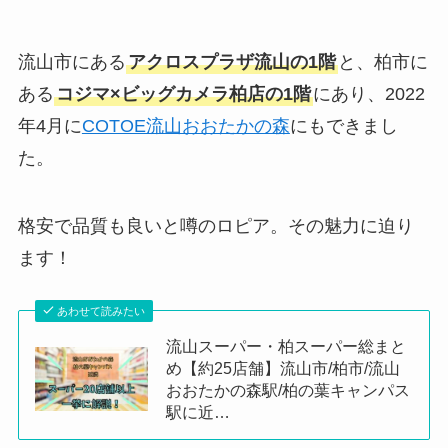
流山市にある
アクロスプラザ流山の1階
と、柏市に
ある
コジマ×ビッグカメラ柏店の1階
にあり、2022
年4月に
COTOE流山おおたかの森
にもできまし
た。
格安で品質も良いと噂のロピア。その魅力に迫り
ます！
あわせて読みたい
流山スーパー・柏スーパー総まと
め【約25店舗】流山市/柏市/流山
おおたかの森駅/柏の葉キャンパス
駅に近…