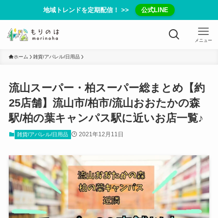
地域トレンドを定期配信！ >>
公式LINE
メニュー
ホーム
雑貨/アパレル/日用品
流山スーパー・柏スーパー総まとめ【約
25店舗】流山市/柏市/流山おおたかの森
駅/柏の葉キャンパス駅に近いお店一覧♪
2021年12月11日
雑貨/アパレル/日用品