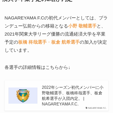
NAGAREYAMA F.Cの初代メンバーとしては、ブラ
ンデュー弘前からの移籍となる
小野 敬輔選手
と、
2021年関東大学リーグ優勝の流通経済大学を卒業
予定の
板橋 柊哉選手
・
板倉 航希選手
の加入が決定
しています。
各選手の詳細情報はこちらから↓
2022年シーズン初代メンバーに小
野敬輔選手、板橋柊哉選手、板倉
航希選手が入団内定。 |
NAGAREYAMA F.C.
NAGAREYAMA F.C.