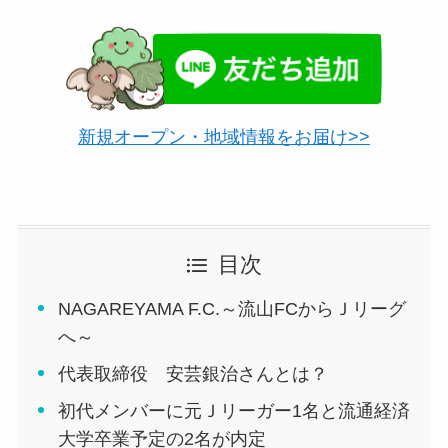
新規オープン・地域情報をお届け>>
目次
NAGAREYAMA F.C.～流山FCからＪリーグ
へ～
代表取締役 安芸銀治さんとは？
初代メンバーに元Ｊリーガー1名と流通経済
大学卒業予定の2名が内定