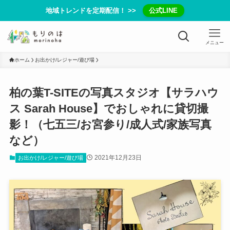
地域トレンドを定期配信！ >>
公式LINE
メニュー
ホーム
お出かけ/レジャー/遊び場
柏の葉T-SITEの写真スタジオ【サラハウ
ス Sarah House】でおしゃれに貸切撮
影！（七五三/お宮参り/成人式/家族写真
など）
2021年12月23日
お出かけ/レジャー/遊び場