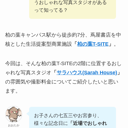
うおしゃれな写真スタジオがある
って知ってる？
柏の葉キャンパス駅から徒歩約7分、蔦屋書店を中
核とした生活提案型商業施設
「
柏の葉T-SITE
」
。
今回は、そんな柏の葉T-SITEの2階に位置するおし
ゃれな写真スタジオ
「
サラハウス(Sarah House)
」
の雰囲気や撮影料金についてご紹介したいと思い
ます。
お子さんの七五三やお宮参り、
様々な記念日に
「近場でおしゃれ
おおたか