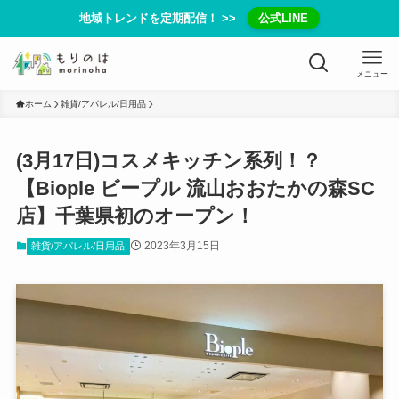
地域トレンドを定期配信！ >>
公式LINE
メニュー
ホーム
雑貨/アパレル/日用品
(3月17日)コスメキッチン系列！？
【Biople ビープル 流山おおたかの森SC
店】千葉県初のオープン！
2023年3月15日
雑貨/アパレル/日用品