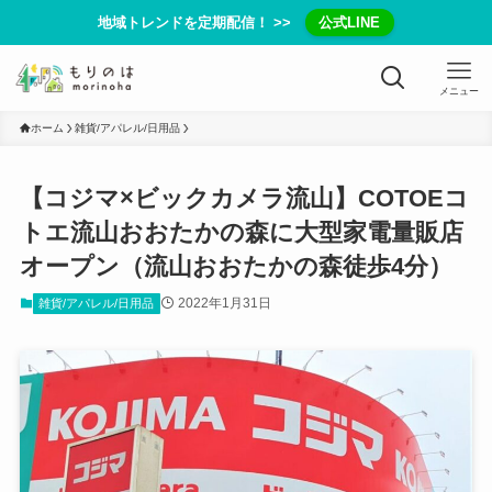
地域トレンドを定期配信！ >>
公式LINE
メニュー
ホーム
雑貨/アパレル/日用品
【コジマ×ビックカメラ流山】COTOEコ
トエ流山おおたかの森に大型家電量販店
オープン（流山おおたかの森徒歩4分）
2022年1月31日
雑貨/アパレル/日用品