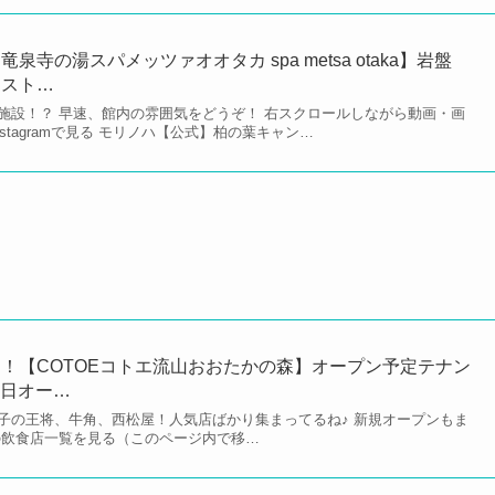
寺の湯スパメッツァオオタカ spa metsa otaka】岩盤
レスト…
施設！？ 早速、館内の雰囲気をどうぞ！ 右スクロールしながら動画・画
stagramで見る モリノハ【公式】柏の葉キャン…
！【COTOEコトエ流山おおたかの森】オープン予定テナン
7日オー…
子の王将、牛角、西松屋！人気店ばかり集まってるね♪ 新規オープンもま
エの飲食店一覧を見る（このページ内で移…