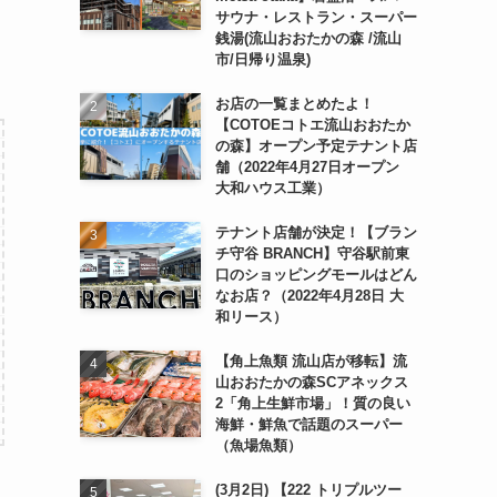
サウナ・レストラン・スーパー
銭湯(流山おおたかの森 /流山
市/日帰り温泉)
お店の一覧まとめたよ！
【COTOEコトエ流山おおたか
の森】オープン予定テナント店
舗（2022年4月27日オープン
大和ハウス工業）
テナント店舗が決定！【ブラン
チ守谷 BRANCH】守谷駅前東
口のショッピングモールはどん
なお店？（2022年4月28日 大
和リース）
【角上魚類 流山店が移転】流
山おおたかの森SCアネックス
2「角上生鮮市場」！質の良い
海鮮・鮮魚で話題のスーパー
（魚場魚類）
(3月2日) 【222 トリプルツー