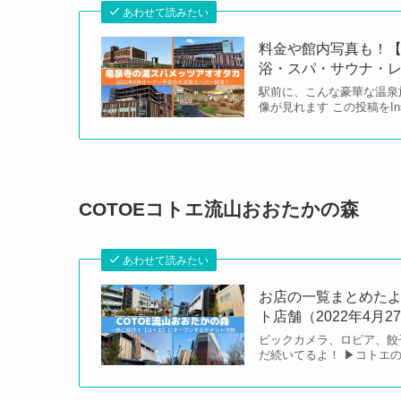
あわせて読みたい
料金や館内写真も！【竜泉
浴・スパ・サウナ・
駅前に、こんな豪華な温泉
像が見れます この投稿をIn
COTOEコトエ流山おおたかの森
あわせて読みたい
お店の一覧まとめたよ
ト店舗（2022年4月2
ビックカメラ、ロピア、餃
だ続いてるよ！ ▶︎コト