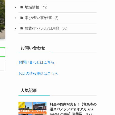
地域情報
(49)
学び/習い事/仕事
(8)
雑貨/アパレル/日用品
(36)
お問い合わせ
お問い合わせはこちら
お店の情報提供はこちら
人気記事
料金や館内写真も！【竜泉寺の
湯スパメッツァオオタカ spa
metsa otaka】岩盤浴・スパ・