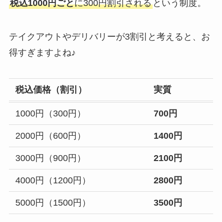
税込1000円ごと
に300円割引される
という制度。
7
オレ
テイクアウトやデリバリーが3割引と考えると、お
ンジ
鳥一
得すぎますよね♪
8
オレ
税込価格（割引）
実質
ンジ
めしｃａｆｅ・セルクル
9
1000円（300円）
700円
オレ
2000円（600円）
1400円
ンジ
ブラッスリーしんかわ
10
3000円（900円）
2100円
オレ
4000円（1200円）
2800円
ンジ
日本料理 鰻割烹新川
5000円（1500円）
3500円
11