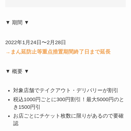
緑1
炭火焼肉但馬屋 初石店
▼ 期間 ▼
緑2
DELISH&EASE
緑3
柏龍
2022年1月24日〜2月28日
→
まん延防止等重点措置期間終了日まで延長
緑4
中華食堂 厨華じへどん
緑5
かんだ
▼ 概要 ▼
緑6
庄や 流山おおたかの森店
対象店舗でテイクアウト・デリバリーが割引
緑7
肉の大山 流山おおたかの森
税込1000円ごとに300円割引！最大5000円のと
緑8
和食料理 縁（ゆかり）
き1500円引
お店ごとにチケット枚数に限りがあるので要確
緑9
鮨処 こだか
認