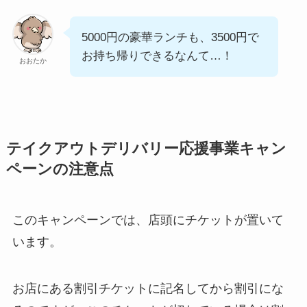
オレ
ンジ
ピッツェリアニコ
5000円の豪華ランチも、3500円で
12
お持ち帰りできるなんて…！
おおたか
オレ
ンジ
あうん
13
オレ
テイクアウトデリバリー応援事業キャン
ンジ
ごはんや いざかなや
ペーンの注意点
14
オレ
このキャンペーンでは、店頭にチケットが置いて
ンジ
餃子専門店 六花
います。
15
オレ
お店にある割引チケットに記名してから割引にな
ンジ
レストラン コンチェルト