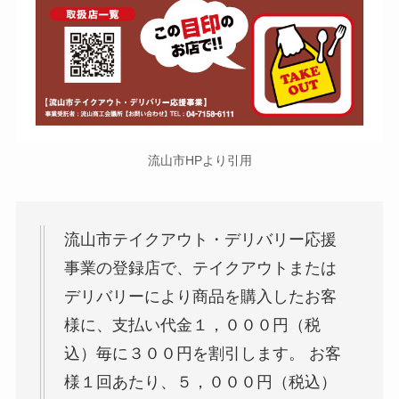
青2
ミナミンカゼ
青3
とき寿し
青4
江戸屋うなぎ店
青5
鮨DINING岡平
流山市HPより引用
青6
管理栄養士のビストロ「EIZEN」
青7
カフェオリゾンテ
流山市テイクアウト・デリバリー応援
青8
柳家
事業の登録店で、テイクアウトまたは
デリバリーにより商品を購入したお客
青9
豊後
様に、支払い代金１，０００円（税
青10
ととや
込）毎に３００円を割引します。 お客
様１回あたり、５，０００円（税込）
青11
甲子屋