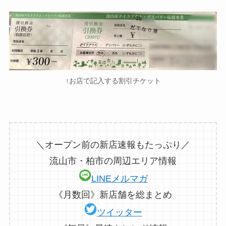
バーンアンドフォレスト148 CAF
緑10
E
緑11
大衆イタリアン PORTA
緑12
リゾートダイニング フランジパニ
↑お店で記入する割引チケット
緑13
森のじかん(MORI no JIKAN)
緑14
梅の花 おおたかの森店
アジアンダイニング ルンビニおお
緑15
たかの森店
＼オープン前の新店速報もたっぷり／
流山市・柏市の周辺エリア情報
ワイン&クラフトビール アストー
緑16
LINEメルマガ
レ
《月数回》新店舗を総まとめ
緑17
FLOWERSフラワーズ
ツイッター