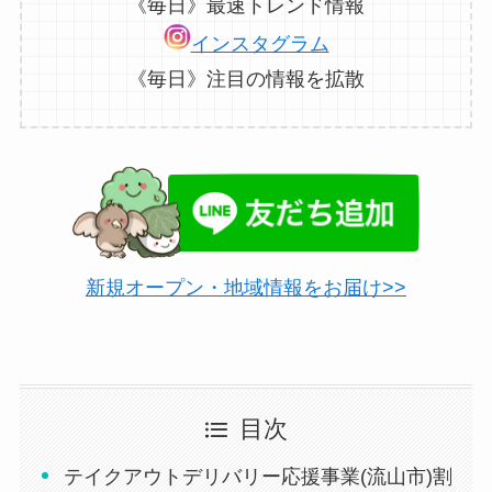
緑18
『夜パフェ専門店』VIGO
《毎日》最速トレンド情報
インスタグラム
緑19
Kafe Blanka
《毎日》注目の情報を拡散
緑20
はなぜん おおたかの森店
蔵出し焼き芋かいつか 流山おおた
緑21
かの森店
SALAD shop the BoX サラダショ
緑22
ップザボックス
新規オープン・地域情報をお届け>>
沼津魚がし鮨 流れ鮨 流山おおた
緑23
かの森店
緑24
うどんのう 流山おおたかの森店
目次
茶鍋カフェ kagurazaka saryo 流
緑25
山おおたかの森S･C店
テイクアウトデリバリー応援事業(流山市)割