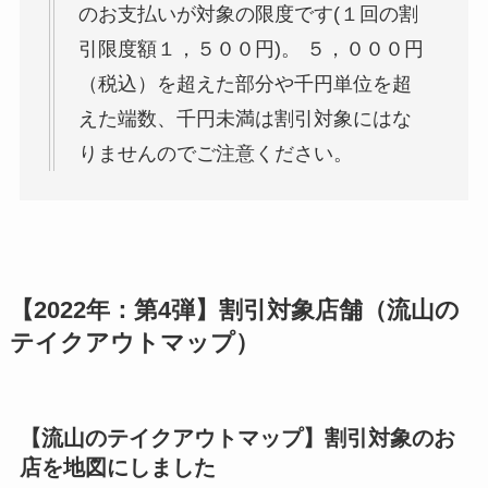
のお支払いが対象の限度です(１回の割
青12
茶豆蘭
引限度額１，５００円)。 ５，０００円
青13
大福元 流山店
（税込）を超えた部分や千円単位を超
えた端数、千円未満は割引対象にはな
青14
かねき
りませんのでご注意ください。
青15
麺場 田所商店 流山店
青16
味の民芸 流山店
青17
AZ CAFE（アズカフェ）
【2022年：第4弾】割引対象店舗（流山の
青18
スナック志帆
テイクアウトマップ）
青19
中国家庭料理聚
青20
すし・アラカルト名登利
【流山のテイクアウトマップ】割引対象のお
店を地図にしました
黄1
カフェ&ダイニング パレット