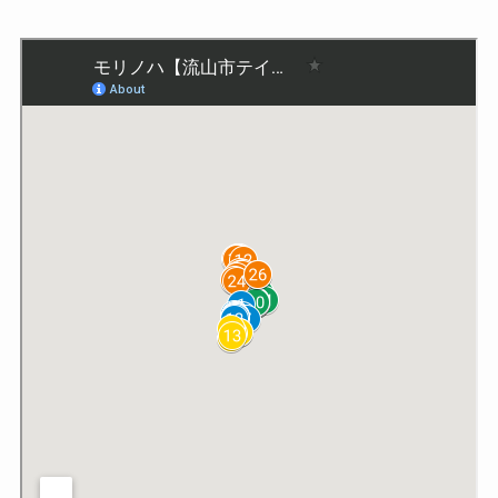
黄2
フルーツカフェ オレンジ
黄3
酒処皓太 さけどころこうた
黄4
くじらや大樹
黄5
和 なごみ 南流山本店
黄6
KIJI CAFE
黄7
串焼きバク
黄8
麺酒場丸勝
備長炭火ホルモン焼 しちりん南流
黄9
山本店
黄10
金寿司