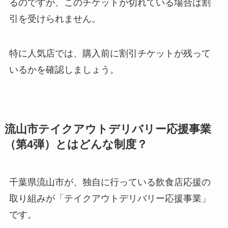
るのですが、このチケットが切れている場合は割
16
引を受けられません。
オレ
ンジ
長谷川てんぷら
特に人気店では、購入前に割引チケットが残って
17
いるかを確認しましょう。
オレ
ンジ
ごはんCafe Moi
18
流山市テイクアウトデリバリー応援事業
オレ
（第4弾）とはどんな制度？
ンジ
美こま・お食事処
19
千葉県流山市が、独自に行っている飲食店応援の
オレ
取り組みが「テイクアウトデリバリー応援事業」
ンジ
はな膳 江戸川台店
です。
20