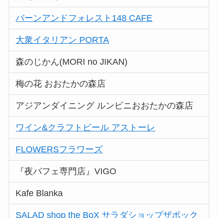
紫2
hello,hanelca（ハローハネルカ）
バーンアンドフォレスト148 CAFE
紫3
居酒屋 3150
大衆イタリアン PORTA
紫4
Royal Garden Palace 柏 日本閣
森のじかん(MORI no JIKAN)
梅の花 おおたかの森店
アジアンダイニング ルンビニおおたかの森店
ワイン&クラフトビール アストーレ
FLOWERSフラワーズ
『夜パフェ専門店』VIGO
Kafe Blanka
SALAD shop the BoX サラダショップザボック