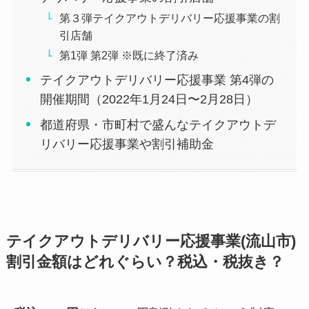
ンジ
中華料理 新華楼
第３弾テイクアウトデリバリー応援事業の割
引店舗
3
第1弾 第2弾 ※既に終了済み
オレ
イタリアンバル Bambino（バンビ
テイクアウトデリバリー応援事業 第4弾の
ンジ
ーノ）
開催期間（2022年1月24日〜2月28日）
4
都道府県・市町村で盛んなテイクアウトデ
オレ
リバリー応援事業や割引補助金
ンジ
イニサジャ
5
オレ
備長炭火ホルモン焼 しちりん運河
ンジ
駅前店
テイクアウトデリバリー応援事業(流山市)
6
割引金額はどれぐらい？税込・税抜き？
オレ
ンジ
創作和彩 こもれび