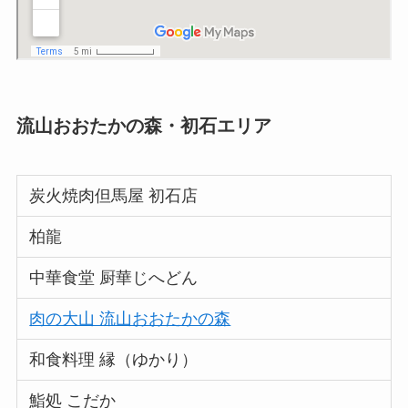
黄11
木の実
黄12
中華料理 大創苑
黄13
COO
流山おおたかの森・初石エリア
黄14
ふらり
黄15
呑み処おーるうぇいず
炭火焼肉但馬屋 初石店
黄16
ごはん処 咲盛
柏龍
黄17
王記酒家 流山店
中華食堂 厨華じへどん
黄18
流山の台所「辰平」
肉の大山 流山おおたかの森
黄19
いろは鮨
和食料理 縁（ゆかり）
紫1
大村庵
鮨処 こだか