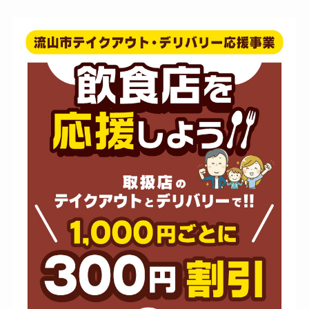
オレ
ンジ
麺ズ・クラブ 流山インター店
21
オレ
ンジ
串処 たろう坊
22
オレ
ンジ
カルビ屋大福 柏の葉店
23
オレ
ンジ
サフランズカフェ
24
青1
かつ太郎本店 流山店