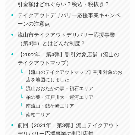
引金額はどれぐらい？税込・税抜き？
牛たん焼きと伊達ごはん だてなり
緑26
テイクアウトデリバリー応援事業キャンペ
屋 流山おおたかの森SC店
ーンの注意点
-ハンバーガー＆カフェ- アイビー
緑27
流山市テイクアウトデリバリー応援事業
テラス
（第4弾）とはどんな制度？
トラットリア ピッツェリア サレ
【2022年：第4弾】割引対象店舗（流山の
緑28
ルノ 流山店
テイクアウトマップ）
【流山のテイクアウトマップ】割引対象のお
オレ
店を地図にしました
ンジ
食事処 松まる
流山おおたかの森・初石エリア
1
柏の葉・江戸川大・運河エリア
オレ
南流山・鰭ケ崎エリア
ンジ
竹泉
南柏エリア
2
前回【2021年：第3弾】流山テイクアウト
デリバリー応援事業の割引店舗
オレ