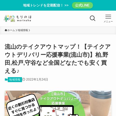
地域トレンドを定期配信！ >>
公式LINE
メニュー
ホーム
地域情報
流山のテイクアウトマップ！【テイクア
ウトデリバリー応援事業(流山市)】柏,野
田,松戸,守谷など全国どなたでも安く買
える♪
2022年1月24日
地域情報