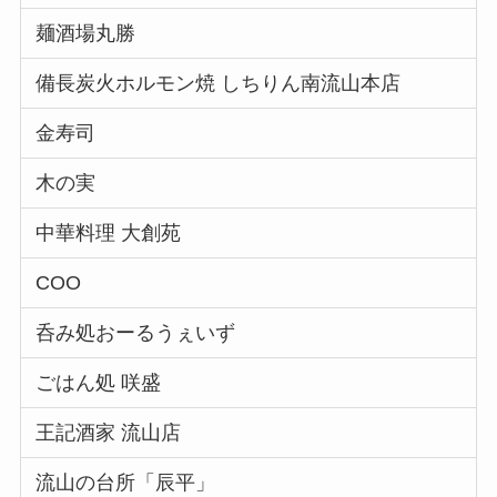
麺酒場丸勝
備長炭火ホルモン焼 しちりん南流山本店
金寿司
木の実
中華料理 大創苑
COO
呑み処おーるうぇいず
ごはん処 咲盛
王記酒家 流山店
流山の台所「辰平」