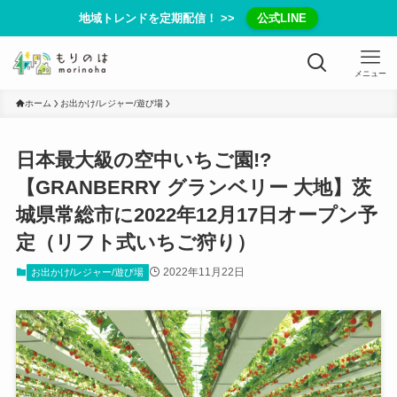
地域トレンドを定期配信！ >>
公式LINE
メニュー
ホーム
お出かけ/レジャー/遊び場
日本最大級の空中いちご園!?
【GRANBERRY グランベリー 大地】茨
城県常総市に2022年12月17日オープン予
定（リフト式いちご狩り）
2022年11月22日
お出かけ/レジャー/遊び場