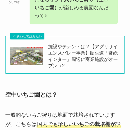
もりのは
いちご園）
が楽しめる農園なんだ
って♪
あわせて読みたい
施設やテナントは？【アグリサイ
エンスバレー事業】圏央道「常総
インター」周辺に商業施設がオー
プン（2…
空中いちご園とは？
一般的ないちご狩りは地面で栽培されています
が、こちらは
国内でも珍しい
いちごの栽培棚が
設